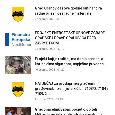
Grad Orahovica i ove godine sufinancira
radne bilježnice i radne materijale...
22 srpnja, 2026 - 09:53
PROJEKT ENERGETSKE OBNOVE ZGRADE
GRADSKE UPRAVE ORAHOVICA PRED
ZAVRŠETKOM
21 srpnja, 2026 - 10:12
Projekt koji je roditeljima donio predah, a
korisnicima sigurnost, uspješno priveden...
10 srpnja, 2026 - 01:22
NATJEČAJ za prodaju neizgrađenih
građevinskih zemljišta k.č.br. 7103/2, 7104 i
7109/2...
9 srpnja, 2026 - 13:23
Gradonačelnik Babac posjetio obitelj
Milković i poželio dobrodošlicu maloj Jani