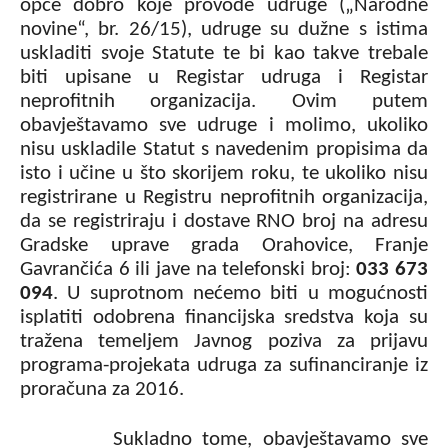
opće dobro koje provode udruge („Narodne
novine“, br. 26/15), udruge su dužne s istima
uskladiti svoje Statute te bi kao takve trebale
biti upisane u Registar udruga i Registar
neprofitnih organizacija. Ovim putem
obavještavamo sve udruge i molimo, ukoliko
nisu uskladile Statut s navedenim propisima da
isto i učine u što skorijem roku, te ukoliko nisu
registrirane u Registru neprofitnih organizacija,
da se registriraju i dostave RNO broj na adresu
Gradske uprave grada Orahovice, Franje
Gavrančića 6 ili jave na telefonski broj:
033 673
094
. U suprotnom nećemo biti u mogućnosti
isplatiti odobrena financijska sredstva koja su
tražena temeljem Javnog poziva za prijavu
programa-projekata udruga za sufinanciranje iz
proračuna za 2016.
Sukladno tome, obavještavamo sve