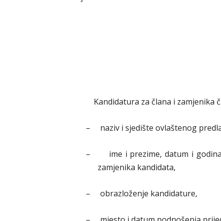
Kandidatura za člana i zamjenika član
–
naziv i sjedište ovlaštenog predl
–
ime i prezime, datum i godina 
zamjenika kandidata,
–
obrazloženje kandidature,
–
mjesto i datum podnošenja prije