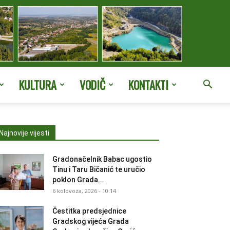
KULTURA
VODIČ
KONTAKTI
Najnovije vijesti
Gradonačelnik Babac ugostio
Tinu i Taru Bičanić te uručio
poklon Grada...
6 kolovoza, 2026 - 10:14
Čestitka predsjednice
Gradskog vijeća Grada