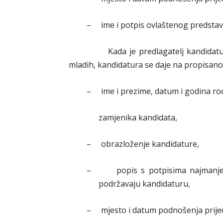
–
ime i potpis ovlaštenog predstav
Kada je predlagatelj kandidature z
mladih, kandidatura se daje na propisano
–
ime i prezime, datum i godina rođ
zamjenika kandidata,
–
obrazloženje kandidature,
–
popis s potpisima najmanje
podržavaju kandidaturu,
–
mjesto i datum podnošenja prije