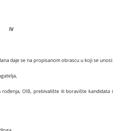
IV
a daje se na propisanom obrascu u koji se unosi:
agatelja,
rođenja, OIB, prebivalište ili boravište kandidata i
dloga,