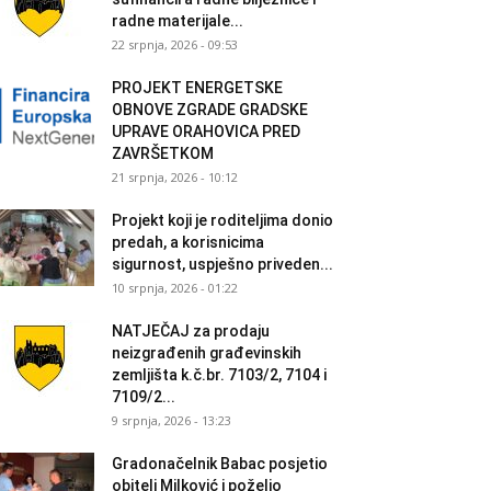
radne materijale...
22 srpnja, 2026 - 09:53
PROJEKT ENERGETSKE
OBNOVE ZGRADE GRADSKE
UPRAVE ORAHOVICA PRED
ZAVRŠETKOM
21 srpnja, 2026 - 10:12
Projekt koji je roditeljima donio
predah, a korisnicima
sigurnost, uspješno priveden...
10 srpnja, 2026 - 01:22
NATJEČAJ za prodaju
neizgrađenih građevinskih
zemljišta k.č.br. 7103/2, 7104 i
7109/2...
9 srpnja, 2026 - 13:23
Gradonačelnik Babac posjetio
obitelj Milković i poželio