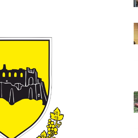
Grada
Orahovice