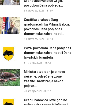
Orahovice Ivančice Grgić,
povodom Dana pobjede...
5 kolovoza, 2026 - 11:57
Čestitka orahovačkog
gradonačelnika Milana Babca,
povodom Dana pobjede i
domovinske zahvalnosti...
5 kolovoza, 2026 - 08:13
Poziv povodom Dana pobjede i
domovinske zahvalnosti i Dana
hrvatskih branitelja
31 srpnja, 2026 - 13:42
Ministarstvo donijelo novo
rješenje: određene zone
zaštite i nadziranja nakon
pojave...
23 srpnja, 2026 - 08:17
Grad Orahovica i ove godine
sufinancira radne bilježnice i