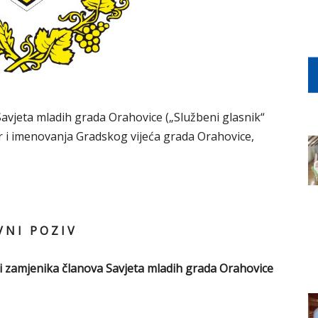
Savjeta mladih grada Orahovice („Službeni glasnik“
or i imenovanja Gradskog vijeća grada Orahovice,
V N I P O Z I V
a i zamjenika članova Savjeta mladih grada Orahovice