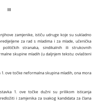
III
 njihove zamjenike, ističu udruge koje su sukladno
predijeljene za rad s mladima i za mlade, učenička
 političkih stranaka, sindikalnih ili strukovnih
ormalne skupine mladih (u daljnjem tekstu: ovlašteni
ka 1. ove točke neformalna skupina mladih, ona mora
 stavka 1. ove točke dužni su prilikom isticanja
redložiti i zamjenika za svakog kandidata za člana