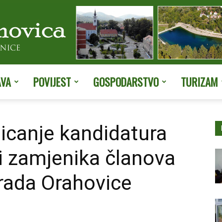
AVA
POVIJEST
GOSPODARSTVO
TURIZAM
Službene
ticanje kandidatura
 i zamjenika članova
stranice
rada Orahovice