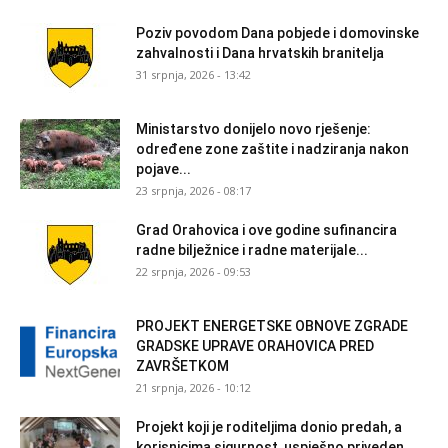
Poziv povodom Dana pobjede i domovinske
zahvalnosti i Dana hrvatskih branitelja
31 srpnja, 2026 - 13:42
Ministarstvo donijelo novo rješenje:
određene zone zaštite i nadziranja nakon
pojave...
23 srpnja, 2026 - 08:17
Grad Orahovica i ove godine sufinancira
radne bilježnice i radne materijale...
22 srpnja, 2026 - 09:53
PROJEKT ENERGETSKE OBNOVE ZGRADE
GRADSKE UPRAVE ORAHOVICA PRED
ZAVRŠETKOM
21 srpnja, 2026 - 10:12
Projekt koji je roditeljima donio predah, a
korisnicima sigurnost, uspješno priveden...