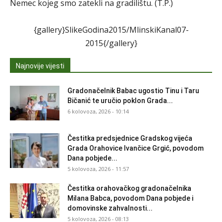
Nemec kojeg smo zatekli na gradilištu. (T.P.)
{gallery}SlikeGodina2015/MlinskiKanal07-
2015{/gallery}
Najnovije vijesti
Gradonačelnik Babac ugostio Tinu i Taru
Bičanić te uručio poklon Grada...
6 kolovoza, 2026 - 10:14
Čestitka predsjednice Gradskog vijeća
Grada Orahovice Ivančice Grgić, povodom
Dana pobjede...
5 kolovoza, 2026 - 11:57
Čestitka orahovačkog gradonačelnika
Milana Babca, povodom Dana pobjede i
domovinske zahvalnosti...
5 kolovoza, 2026 - 08:13