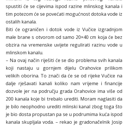
spustiti će se cijevima ispod razine mlinskog kanala i
tim potezom će se povećati mogućnost dotoka vode iz
ostalih kanala.
Biti će ograničen i dotok vode iz Vučice izgradnjom
male brane s otvorom od samo 20×40 cm koja će bez
obzira na vremenske uvijete regulirati razinu vode u
mlinskom kanalu.
– Na ovaj način riješiti će se dio problema svih kanala
koji nastaju u gornjem dijelu Orahovice prilikom
velikih oborina. To znači da će se od rijeke Vučice na
dalje rješavati kanali koliko nam vrijeme i financije
dozvole jer na području grada Orahovice ima više od
200 kanala koje bi trebalo urediti. Moram naglasiti da
je bilo neophodno urediti mlinski kanal zbog toga što
je bio dosta propustan pa se u podrumima kuća ispod
kanala skupljala voda. – rekao je gradonačelnik Josip