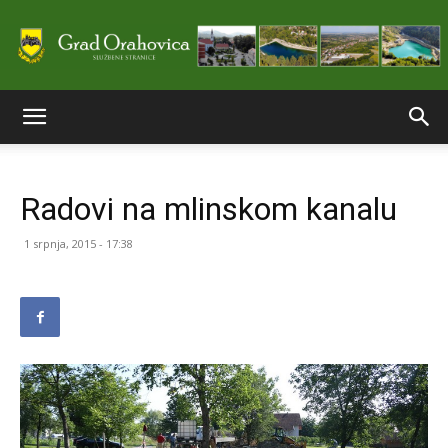
Službene
Radovi na mlinskom kanalu
stranice
1 srpnja, 2015 - 17:38
Grada
Orahovice