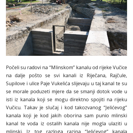
Počeli su radovi na “Mlinskom” kanalu od rijeke Vučice
na dalje pošto se svi kanali iz Riječana, Rajčule,
Supilove i ulice Paje Vukelića slijevaju u taj kanal te su
se morale poduzeti mjere da se smanji dotok vode u
isti iz kanala koji se mogu direktno spojiti na rijeku
Vučicu. Takav je slučaj i kod takozvanog “Jelićevog”
kanala koji je kod jakih oborina sam punio mlinski
kanal te voda iz ostalih kanala nije mogla ulaziti u
mlinski. Iz tog razloga razina “Jelićevog” kanala