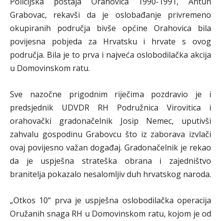
Policijska postaja Orahovica 1990-1991, Antun
Grabovac, rekavši da je oslobađanje privremeno
okupiranih područja bivše općine Orahovica bila
povijesna pobjeda za Hrvatsku i hrvate s ovog
područja. Bila je to prva i najveća oslobodilačka akcija
u Domovinskom ratu.
Sve nazočne prigodnim riječima pozdravio je i
predsjednik UDVDR RH Podružnica Virovitica i
orahovački gradonačelnik Josip Nemec, uputivši
zahvalu gospodinu Grabovcu što iz zaborava izvlači
ovaj povijesno važan događaj. Gradonačelnik je rekao
da je uspješna strateška obrana i zajedništvo
branitelja pokazalo nesalomljiv duh hrvatskog naroda.
„Otkos 10“ prva je uspješna oslobodilačka operacija
Oružanih snaga RH u Domovinskom ratu, kojom je od