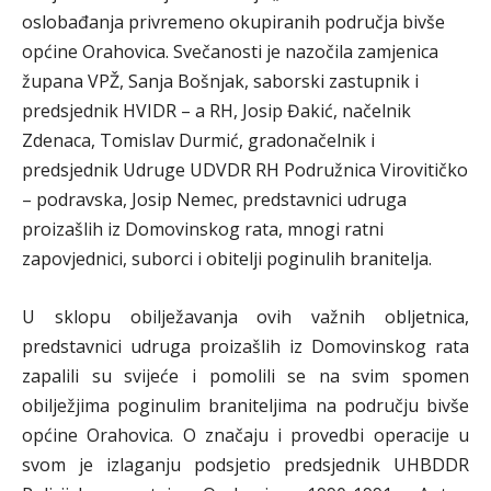
oslobađanja privremeno okupiranih područja bivše
općine Orahovica. Svečanosti je nazočila zamjenica
župana VPŽ, Sanja Bošnjak, saborski zastupnik i
predsjednik HVIDR – a RH, Josip Đakić, načelnik
Zdenaca, Tomislav Durmić, gradonačelnik i
predsjednik Udruge UDVDR RH Podružnica Virovitičko
– podravska, Josip Nemec, predstavnici udruga
proizašlih iz Domovinskog rata, mnogi ratni
zapovjednici, suborci i obitelji poginulih branitelja.
U sklopu obilježavanja ovih važnih obljetnica,
predstavnici udruga proizašlih iz Domovinskog rata
zapalili su svijeće i pomolili se na svim spomen
obilježjima poginulim braniteljima na području bivše
općine Orahovica. O značaju i provedbi operacije u
svom je izlaganju podsjetio predsjednik UHBDDR