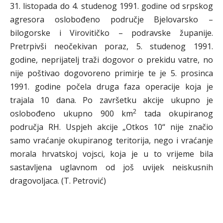
31. listopada do 4. studenog 1991. godine od srpskog
agresora oslobođeno područje Bjelovarsko –
bilogorske i Virovitičko – podravske županije.
Pretrpivši neočekivan poraz, 5. studenog 1991.
godine, neprijatelj traži dogovor o prekidu vatre, no
nije poštivao dogovoreno primirje te je 5. prosinca
1991. godine počela druga faza operacije koja je
trajala 10 dana. Po završetku akcije ukupno je
2
oslobođeno ukupno 900 km
tada okupiranog
područja RH. Uspjeh akcije „Otkos 10“ nije značio
samo vraćanje okupiranog teritorija, nego i vraćanje
morala hrvatskoj vojsci, koja je u to vrijeme bila
sastavljena uglavnom od još uvijek neiskusnih
dragovoljaca. (T. Petrović)