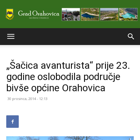
Službene
„Šačica avanturista“ prije 23.
stranice
godine oslobodila područje
bivše općine Orahovica
Grada
30 prosinca, 2014 - 12:13
Orahovice