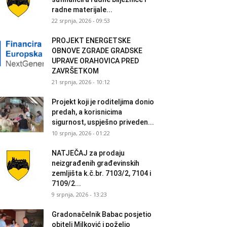
radne materijale...
22 srpnja, 2026 - 09:53
PROJEKT ENERGETSKE
OBNOVE ZGRADE GRADSKE
UPRAVE ORAHOVICA PRED
ZAVRŠETKOM
21 srpnja, 2026 - 10:12
Projekt koji je roditeljima donio
predah, a korisnicima
sigurnost, uspješno priveden...
10 srpnja, 2026 - 01:22
NATJEČAJ za prodaju
neizgrađenih građevinskih
zemljišta k.č.br. 7103/2, 7104 i
7109/2...
9 srpnja, 2026 - 13:23
Gradonačelnik Babac posjetio
obitelj Milković i poželio