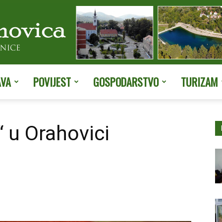
AVA
POVIJEST
GOSPODARSTVO
TURIZAM
Službene
 u Orahovici
stranice