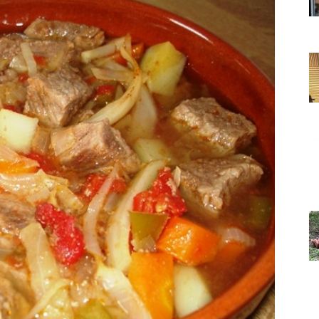
Grada
Orahovice