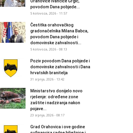
Orahovice Ivančice Grgić,
povodom Dana pobjede...
5 kolovoza, 2026 - 11:57
Čestitka orahovačkog
gradonačelnika Milana Babca,
povodom Dana pobjede i
domovinske zahvalnosti...
5 kolovoza, 2026 - 08:13
Poziv povodom Dana pobjede i
domovinske zahvalnosti i Dana
hrvatskih branitelja
31 srpnja, 2026 - 13:42
Ministarstvo donijelo novo
rješenje: određene zone
zaštite i nadziranja nakon
pojave...
23 srpnja, 2026 - 08:17
Grad Orahovica i ove godine
sufinancira radne bilježnice i