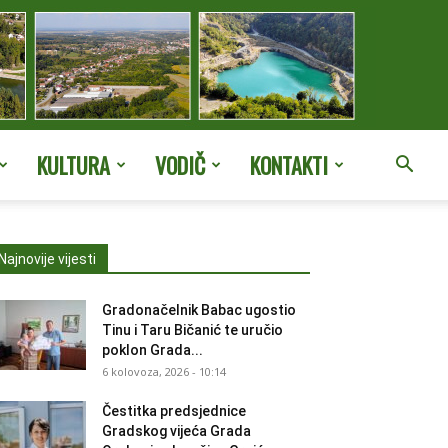
KULTURA
VODIČ
KONTAKTI
Najnovije vijesti
Gradonačelnik Babac ugostio
Tinu i Taru Bičanić te uručio
poklon Grada...
6 kolovoza, 2026 - 10:14
Čestitka predsjednice
Gradskog vijeća Grada