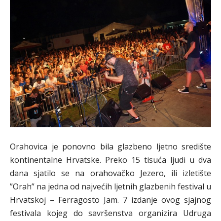
Orahovica je ponovno bila glazbeno ljetno središte
kontinentalne Hrvatske. Preko 15 tisuća ljudi u dva
dana sjatilo se na orahovačko Jezero, ili izletište
”Orah” na jedna od najvećih ljetnih glazbenih festival u
Hrvatskoj – Ferragosto Jam. 7 izdanje ovog sjajnog
festivala kojeg do savršenstva organizira Udruga