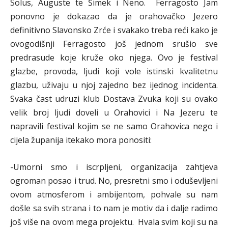
Solus, Auguste te Šimek i Neno. Ferragosto Jam
ponovno je dokazao da je orahovačko Jezero
definitivno Slavonsko Zrće i svakako treba reći kako je
ovogodišnji Ferragosto još jednom srušio sve
predrasude koje kruže oko njega. Ovo je festival
glazbe, provoda, ljudi koji vole istinski kvalitetnu
glazbu, uživaju u njoj zajedno bez ijednog incidenta.
Svaka čast udruzi klub Dostava Zvuka koji su ovako
velik broj ljudi doveli u Orahovici i Na Jezeru te
napravili festival kojim se ne samo Orahovica nego i
cijela županija itekako mora ponositi:
-Umorni smo i iscrpljeni, organizacija zahtjeva
ogroman posao i trud. No, presretni smo i oduševljeni
ovom atmosferom i ambijentom, pohvale su nam
došle sa svih strana i to nam je motiv da i dalje radimo
još više na ovom mega projektu. Hvala svim koji su na