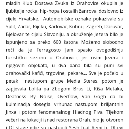
mladih Klub Dostava Zvuka iz Orahovice okupila je
ljubitelje rocka, hip-hopa i ostalih žanrova, doslovno iz
cijele Hrvatske. Automobilske oznake pokazivale su
Split, Zadar, Rijeku, Karlovac, Kutinu, Zagreb, Daruvar,
Bjelovar te cijelu Slavoniju, a okruženje Jezera bilo je
ispunjeno sa preko 600 šatora. Možemo slobodno
reći da je Ferragosto Jam spasio ovogodišnju
turističku sezonu u Orahovici, jer osim Jezera i
njegovih objekata, u dva dana bila su puni svi
orahovački kafići, trgovine, pekare…. Sve je počelo u
petak nastupom grupe Media Steres, potom je
zapjevala Lolita pa Zbogom Brus Li, Kiša Metaka,
Deafness By Noise, Overflow, Van Gogh da bi
kulminacija dosegla vrhunac nastupom briljantnih
Jinxa i potom fenomenalnog Hladnog Piva. Tijekom
večeri na lokaciji iznad restorana Orah, bio je otvoren
i DJ stage gdje su nastupili Yesh feat Remi te DJ-evi