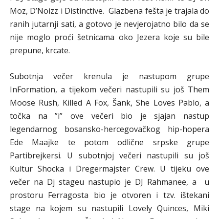
Moz, D’Noizz i Distinctive. Glazbena fešta je trajala do
ranih jutarnji sati, a gotovo je nevjerojatno bilo da se
nije moglo proći šetnicama oko Jezera koje su bile
prepune, krcate.
Subotnja večer krenula je nastupom grupe
InFormation, a tijekom večeri nastupili su još Them
Moose Rush, Killed A Fox, Šank, She Loves Pablo, a
točka na ”i” ove večeri bio je sjajan nastup
legendarnog bosansko-hercegovačkog hip-hopera
Ede Maajke te potom odlične srpske grupe
Partibrejkersi. U subotnjoj večeri nastupili su još
Kultur Shocka i Dregermajster Crew. U tijeku ove
večer na Dj stageu nastupio je DJ Rahmanee, a u
prostoru Ferragosta bio je otvoren i tzv. ištekani
stage na kojem su nastupili Lovely Quinces, Miki