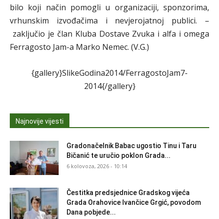
bilo koji način pomogli u organizaciji, sponzorima,
vrhunskim izvođačima i nevjerojatnoj publici. –
zaključio je član Kluba Dostave Zvuka i alfa i omega
Ferragosto Jam-a Marko Nemec. (V.G.)
{gallery}SlikeGodina2014/FerragostoJam7-
2014{/gallery}
Najnovije vijesti
Gradonačelnik Babac ugostio Tinu i Taru
Bičanić te uručio poklon Grada...
6 kolovoza, 2026 - 10:14
Čestitka predsjednice Gradskog vijeća
Grada Orahovice Ivančice Grgić, povodom
Dana pobjede...