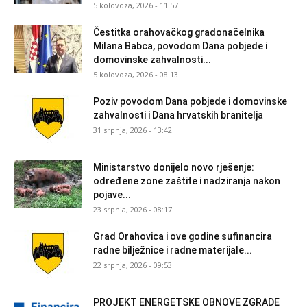
5 kolovoza, 2026 - 11:57
Čestitka orahovačkog gradonačelnika
Milana Babca, povodom Dana pobjede i
domovinske zahvalnosti...
5 kolovoza, 2026 - 08:13
Poziv povodom Dana pobjede i domovinske
zahvalnosti i Dana hrvatskih branitelja
31 srpnja, 2026 - 13:42
Ministarstvo donijelo novo rješenje:
određene zone zaštite i nadziranja nakon
pojave...
23 srpnja, 2026 - 08:17
Grad Orahovica i ove godine sufinancira
radne bilježnice i radne materijale...
22 srpnja, 2026 - 09:53
PROJEKT ENERGETSKE OBNOVE ZGRADE