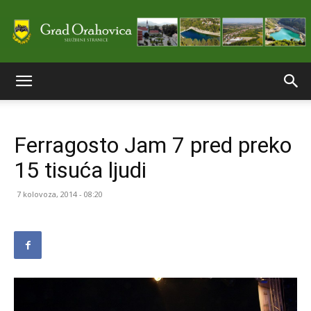
Službene
Ferragosto Jam 7 pred preko
stranice
15 tisuća ljudi
7 kolovoza, 2014 - 08:20
Grada
Orahovice