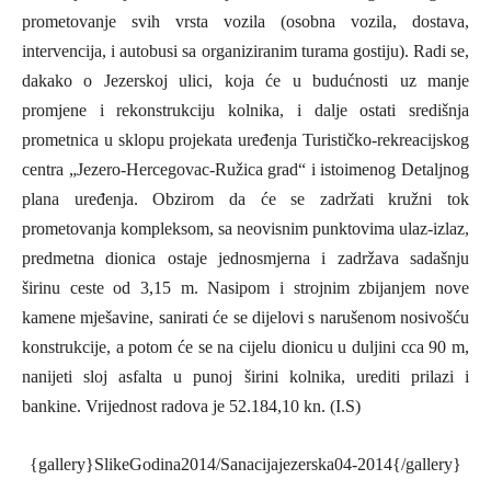
prometovanje svih vrsta vozila (osobna vozila, dostava,
intervencija, i autobusi sa organiziranim turama gostiju). Radi se,
dakako o Jezerskoj ulici, koja će u budućnosti uz manje
promjene i rekonstrukciju kolnika, i dalje ostati središnja
prometnica u sklopu projekata uređenja Turističko-rekreacijskog
centra „Jezero-Hercegovac-Ružica grad“ i istoimenog Detaljnog
plana uređenja. Obzirom da će se zadržati kružni tok
prometovanja kompleksom, sa neovisnim punktovima ulaz-izlaz,
predmetna dionica ostaje jednosmjerna i zadržava sadašnju
širinu ceste od 3,15 m. Nasipom i strojnim zbijanjem nove
kamene mješavine, sanirati će se dijelovi s narušenom nosivošću
konstrukcije, a potom će se na cijelu dionicu u duljini cca 90 m,
nanijeti sloj asfalta u punoj širini kolnika, urediti prilazi i
bankine. Vrijednost radova je 52.184,10 kn. (I.S)
{gallery}SlikeGodina2014/Sanacijajezerska04-2014{/gallery}