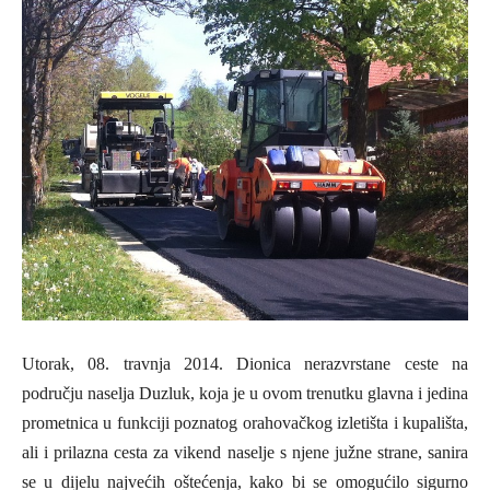
Utorak, 08. travnja 2014.
Dionica nerazvrstane ceste na
području naselja Duzluk, koja je u ovom trenutku glavna i jedina
prometnica u funkciji poznatog orahovačkog izletišta i kupališta,
ali i prilazna cesta za vikend naselje s njene južne strane, sanira
se u dijelu najvećih oštećenja, kako bi se omogućilo sigurno