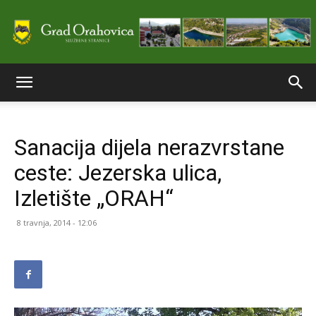
Službene
Sanacija dijela nerazvrstane
stranice
ceste: Jezerska ulica,
Izletište „ORAH“
Grada
8 travnja, 2014 - 12:06
Orahovice