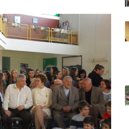
Grada
Orahovice