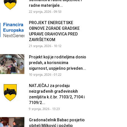
radne materijale...
22 srpnja, 2026 - 09:53
PROJEKT ENERGETSKE
OBNOVE ZGRADE GRADSKE
UPRAVE ORAHOVICA PRED
ZAVRŠETKOM
21 srpnja, 2026 - 10:12
Projekt koji je roditeljima donio
predah, a korisnicima
sigurnost, uspješno priveden...
10 srpnja, 2026 - 01:22
NATJEČAJ za prodaju
neizgrađenih građevinskih
zemljišta k.č.br. 7103/2, 7104 i
7109/2...
9 srpnja, 2026 - 13:23
Gradonačelnik Babac posjetio
obitelj Milković i poželio