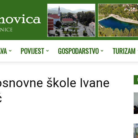
AVA
POVIJEST
GOSPODARSTVO
TURIZAM
Službene
osnovne škole Ivane
ć
stranice