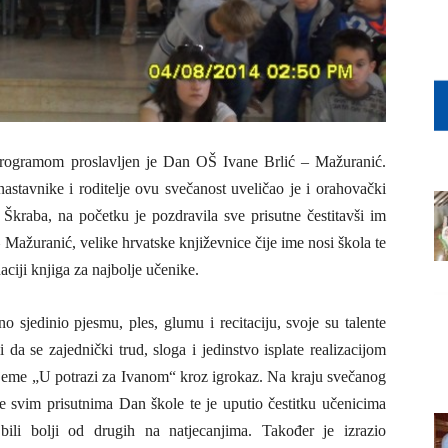
 programom proslavljen je Dan OŠ Ivane Brlić – Mažuranić.
tavnike i roditelje ovu svečanost uveličao je i orahovački
Škraba, na početku je pozdravila sve prisutne čestitavši im
 Mažuranić, velike hrvatske književnice čije ime nosi škola te
ciji knjiga za najbolje učenike.
 sjedinio pjesmu, ples, glumu i recitaciju, svoje su talente
 da se zajednički trud, sloga i jedinstvo isplate realizacijom
rijeme „U potrazi za Ivanom“ kroz igrokaz. Na kraju svečanog
e svim prisutnima Dan škole te je uputio čestitku učenicima
ili bolji od drugih na natjecanjima. Također je izrazio