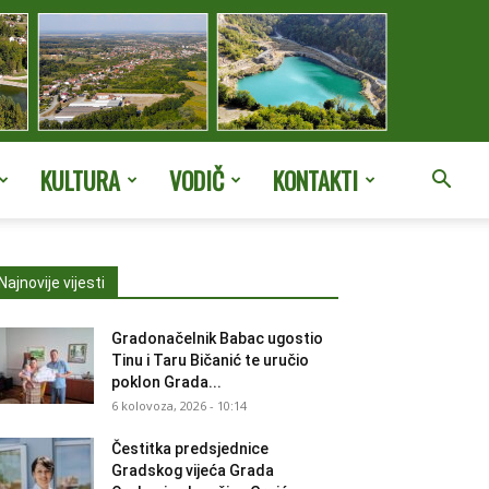
KULTURA
VODIČ
KONTAKTI
Najnovije vijesti
Gradonačelnik Babac ugostio
Tinu i Taru Bičanić te uručio
poklon Grada...
6 kolovoza, 2026 - 10:14
Čestitka predsjednice
Gradskog vijeća Grada