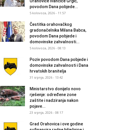
Orahovice Ivančice Grgić,
povodom Dana pobjede...
5 kolovoza, 2026 - 11:57
Čestitka orahovačkog
gradonačelnika Milana Babca,
povodom Dana pobjede i
domovinske zahvalnosti...
5 kolovoza, 2026 - 08:13
Poziv povodom Dana pobjede i
domovinske zahvalnosti i Dana
hrvatskih branitelja
31 srpnja, 2026 - 13:42
Ministarstvo donijelo novo
rješenje: određene zone
zaštite i nadziranja nakon
pojave...
23 srpnja, 2026 - 08:17
Grad Orahovica i ove godine
sufinancira radne bilježnice i