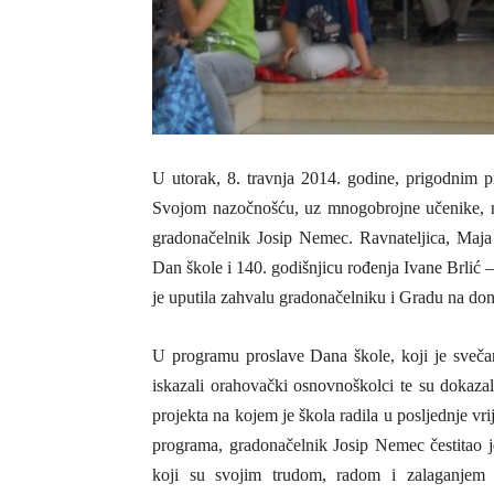
U utorak, 8. travnja 2014. godine, prigodnim
Svojom nazočnošću, uz mnogobrojne učenike, nas
gradonačelnik Josip Nemec. Ravnateljica, Maja 
Dan škole i 140. godišnjicu rođenja Ivane Brlić –
je uputila zahvalu gradonačelniku i Gradu na dona
U programu proslave Dana škole, koji je svečano
iskazali orahovački osnovnoškolci te su dokazali
projekta na kojem je škola radila u posljednje v
programa, gradonačelnik Josip Nemec čestitao j
koji su svojim trudom, radom i zalaganjem b