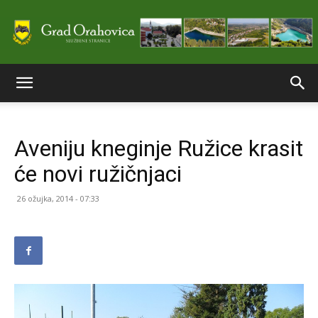
Službene
Aveniju kneginje Ružice krasit
stranice
će novi ružičnjaci
26 ožujka, 2014 - 07:33
Grada
Orahovice