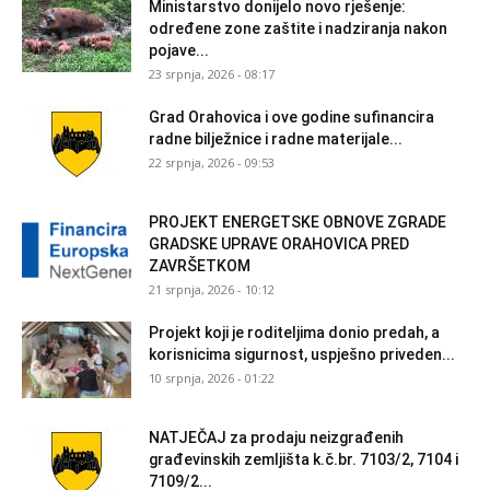
Ministarstvo donijelo novo rješenje:
određene zone zaštite i nadziranja nakon
pojave...
23 srpnja, 2026 - 08:17
Grad Orahovica i ove godine sufinancira
radne bilježnice i radne materijale...
22 srpnja, 2026 - 09:53
PROJEKT ENERGETSKE OBNOVE ZGRADE
GRADSKE UPRAVE ORAHOVICA PRED
ZAVRŠETKOM
21 srpnja, 2026 - 10:12
Projekt koji je roditeljima donio predah, a
korisnicima sigurnost, uspješno priveden...
10 srpnja, 2026 - 01:22
NATJEČAJ za prodaju neizgrađenih
građevinskih zemljišta k.č.br. 7103/2, 7104 i
7109/2...