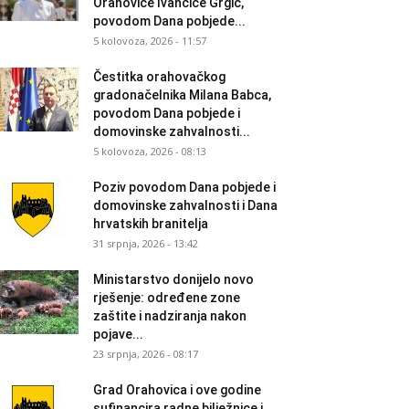
Orahovice Ivančice Grgić,
povodom Dana pobjede...
5 kolovoza, 2026 - 11:57
Čestitka orahovačkog
gradonačelnika Milana Babca,
povodom Dana pobjede i
domovinske zahvalnosti...
5 kolovoza, 2026 - 08:13
Poziv povodom Dana pobjede i
domovinske zahvalnosti i Dana
hrvatskih branitelja
31 srpnja, 2026 - 13:42
Ministarstvo donijelo novo
rješenje: određene zone
zaštite i nadziranja nakon
pojave...
23 srpnja, 2026 - 08:17
Grad Orahovica i ove godine
sufinancira radne bilježnice i