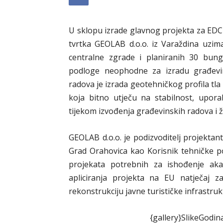
U sklopu izrade glavnog projekta za EDC O
tvrtka GEOLAB d.o.o. iz Varaždina uzi
centralne zgrade i planiranih 30 bun
podloge neophodne za izradu građevins
radova je izrada geotehničkog profila tl
koja bitno utječu na stabilnost, upor
tijekom izvođenja građevinskih radova i ž
GEOLAB d.o.o. je podizvoditelj projektan
Grad Orahovica kao Korisnik tehničke 
projekata potrebnih za ishođenje aka
apliciranja projekta na EU natječaj z
rekonstrukciju javne turističke infrastrukt
{gallery}SlikeGodin