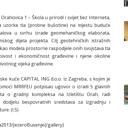
Grada
rahovica 1 – Škola u prirodi i svijet bez Interneta,
ma uzorke tla (probne bušotine) na mjestu buduće
galova u svrhu izrade geomehaničkog elaborata,
Orahovice
kog dijela projekta. Cilj geotehničkih istražnih
a kao modela prostorne raspodjele onih svojstava tla
abivost i ekonomičnost građevine i njene okoline
ivotnog vijeka građevine.
tske kuće CAPITAL ING d.o.o. iz Zagreba, s kojim je
pomoći MRRFEU potpisao ugovor o izradi 5 glavnih
ta o gradnji kompleksa na Izletištu Orah, radi
a dodjelu bespovratnih sredstava za izgradnju i
ure. (I.S)
a2013/JezeroBusenje{/gallery}