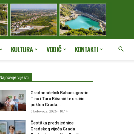
KULTURA
VODIČ
KONTAKTI
Najnovije vijesti
Gradonačelnik Babac ugostio
Tinu i Taru Bičanić te uručio
poklon Grada...
6 kolovoza, 2026 - 10:14
Čestitka predsjednice
Gradskog vijeća Grada