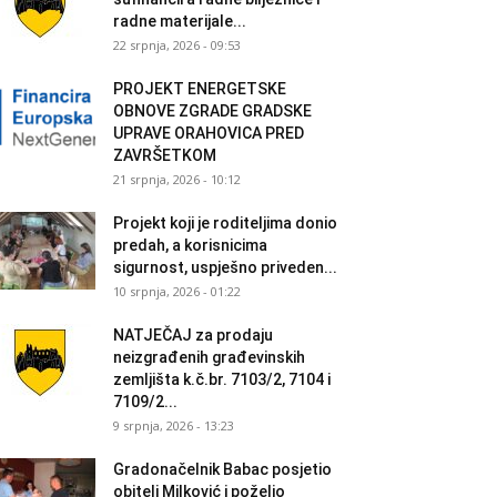
radne materijale...
22 srpnja, 2026 - 09:53
PROJEKT ENERGETSKE
OBNOVE ZGRADE GRADSKE
UPRAVE ORAHOVICA PRED
ZAVRŠETKOM
21 srpnja, 2026 - 10:12
Projekt koji je roditeljima donio
predah, a korisnicima
sigurnost, uspješno priveden...
10 srpnja, 2026 - 01:22
NATJEČAJ za prodaju
neizgrađenih građevinskih
zemljišta k.č.br. 7103/2, 7104 i
7109/2...
9 srpnja, 2026 - 13:23
Gradonačelnik Babac posjetio
obitelj Milković i poželio