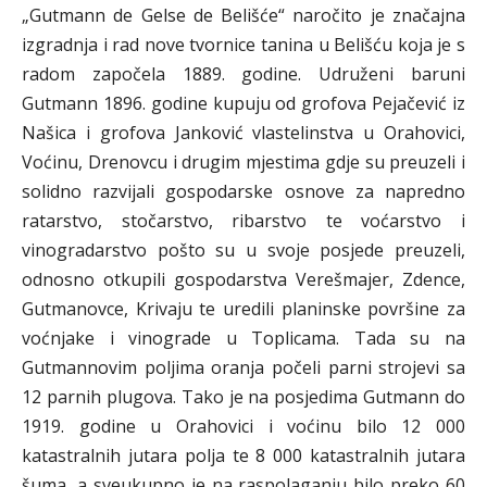
„Gutmann de Gelse de Belišće“ naročito je značajna
izgradnja i rad nove tvornice tanina u Belišću koja je s
radom započela 1889. godine. Udruženi baruni
Gutmann 1896. godine kupuju od grofova Pejačević iz
Našica i grofova Janković vlastelinstva u Orahovici,
Voćinu, Drenovcu i drugim mjestima gdje su preuzeli i
solidno razvijali gospodarske osnove za napredno
ratarstvo, stočarstvo, ribarstvo te voćarstvo i
vinogradarstvo pošto su u svoje posjede preuzeli,
odnosno otkupili gospodarstva Verešmajer, Zdence,
Gutmanovce, Krivaju te uredili planinske površine za
voćnjake i vinograde u Toplicama. Tada su na
Gutmannovim poljima oranja počeli parni strojevi sa
12 parnih plugova. Tako je na posjedima Gutmann do
1919. godine u Orahovici i voćinu bilo 12 000
katastralnih jutara polja te 8 000 katastralnih jutara
šuma, a sveukupno je na raspolaganju bilo preko 60