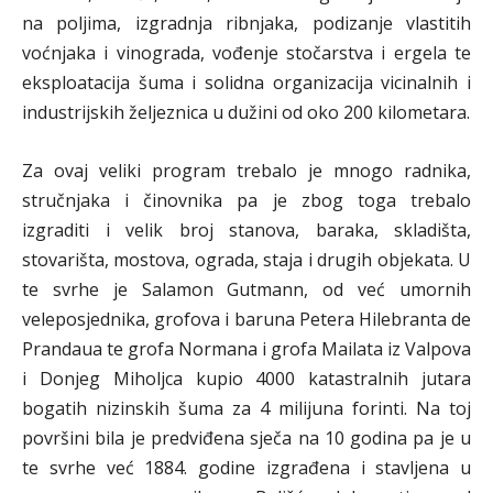
na poljima, izgradnja ribnjaka, podizanje vlastitih
voćnjaka i vinograda, vođenje stočarstva i ergela te
eksploatacija šuma i solidna organizacija vicinalnih i
industrijskih željeznica u dužini od oko 200 kilometara.
Za ovaj veliki program trebalo je mnogo radnika,
stručnjaka i činovnika pa je zbog toga trebalo
izgraditi i velik broj stanova, baraka, skladišta,
stovarišta, mostova, ograda, staja i drugih objekata. U
te svrhe je Salamon Gutmann, od već umornih
veleposjednika, grofova i baruna Petera Hilebranta de
Prandaua te grofa Normana i grofa Mailata iz Valpova
i Donjeg Miholjca kupio 4000 katastralnih jutara
bogatih nizinskih šuma za 4 milijuna forinti. Na toj
površini bila je predviđena sječa na 10 godina pa je u
te svrhe već 1884. godine izgrađena i stavljena u