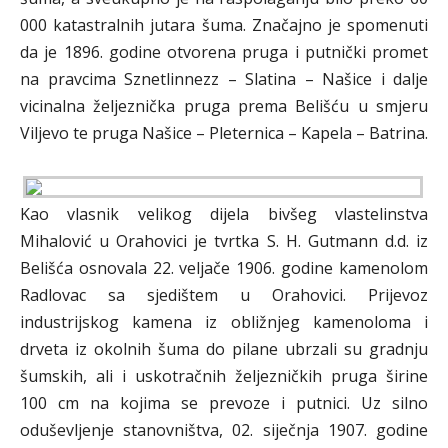
000 katastralnih jutara šuma. Značajno je spomenuti
da je 1896. godine otvorena pruga i putnički promet
na pravcima Sznetlinnezz – Slatina – Našice i dalje
vicinalna željeznička pruga prema Belišću u smjeru
Viljevo te pruga Našice – Pleternica – Kapela – Batrina.
Kao vlasnik velikog dijela bivšeg vlastelinstva
Mihalović u Orahovici je tvrtka S. H. Gutmann d.d. iz
Belišća osnovala 22. veljače 1906. godine kamenolom
Radlovac sa sjedištem u Orahovici. Prijevoz
industrijskog kamena iz obližnjeg kamenoloma i
drveta iz okolnih šuma do pilane ubrzali su gradnju
šumskih, ali i uskotračnih željezničkih pruga širine
100 cm na kojima se prevoze i putnici. Uz silno
oduševljenje stanovništva, 02. siječnja 1907. godine