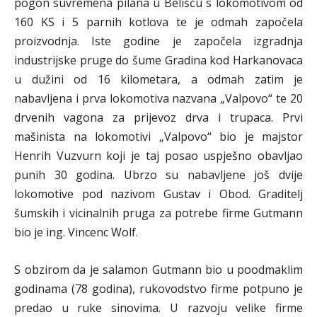
pogon suvremena pilana u Belišću s lokomotivom od
160 KS i 5 parnih kotlova te je odmah započela
proizvodnja. Iste godine je započela izgradnja
industrijske pruge do šume Gradina kod Harkanovaca
u dužini od 16 kilometara, a odmah zatim je
nabavljena i prva lokomotiva nazvana „Valpovo“ te 20
drvenih vagona za prijevoz drva i trupaca. Prvi
mašinista na lokomotivi „Valpovo“ bio je majstor
Henrih Vuzvurn koji je taj posao uspješno obavljao
punih 30 godina. Ubrzo su nabavljene još dvije
lokomotive pod nazivom Gustav i Obod. Graditelj
šumskih i vicinalnih pruga za potrebe firme Gutmann
bio je ing. Vincenc Wolf.
S obzirom da je salamon Gutmann bio u poodmaklim
godinama (78 godina), rukovodstvo firme potpuno je
predao u ruke sinovima. U razvoju velike firme