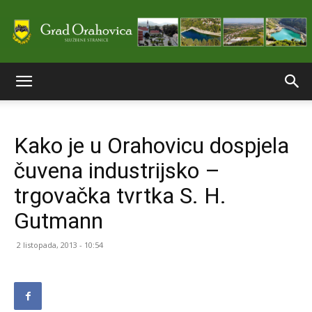
Službene
Kako je u Orahovicu dospjela
stranice
čuvena industrijsko –
trgovačka tvrtka S. H.
Grada
Gutmann
2 listopada, 2013 - 10:54
Orahovice