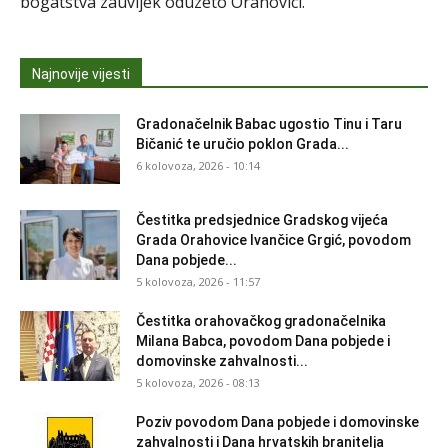
bogatstva zauvijek oduzeto Orahovici.
Najnovije vijesti
Gradonačelnik Babac ugostio Tinu i Taru
Bičanić te uručio poklon Grada...
6 kolovoza, 2026 - 10:14
Čestitka predsjednice Gradskog vijeća
Grada Orahovice Ivančice Grgić, povodom
Dana pobjede...
5 kolovoza, 2026 - 11:57
Čestitka orahovačkog gradonačelnika
Milana Babca, povodom Dana pobjede i
domovinske zahvalnosti...
5 kolovoza, 2026 - 08:13
Poziv povodom Dana pobjede i domovinske
zahvalnosti i Dana hrvatskih branitelja