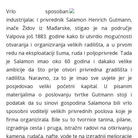
Vrlo sposoban
industrijalac i privrednik Salamon Henrich Gutmann,
inače Židov iz Mađarske, stigao je na područje
Valpova još 1883. godine kako bi utvrdio mogućnosti
otvaranja i organiziranja velikih radilišta, a u prvom
redu na eksploataciji šuma, ruda i poljoprivrede. Tada
je Salamon imao oko 60 godina i dakako velike
ambicije da što prije otvori privredna gradilišta i
radilišta. Naravno, za to je imao sve uvjete jer je
posjedovao veliki početni kapital. U pisanim
materijalima o poslovanju tvrtke Gutmann stoji i
podatak da su sinovi gospodina Salamona bili vrlo
sposobni voditelji velikih privrednih poslova koje je
firma organizirala. Bile su to tvornice tanina, pilane,
izgradnja cesta i pruga, istražni radovi na otkrivanju
kamena, rudača, nafte, vode te na izgradnji melioracije