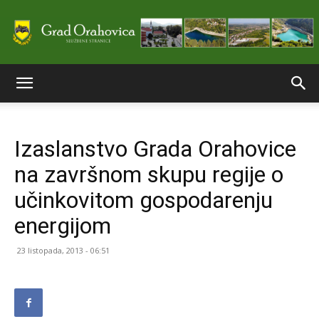
Službene
Izaslanstvo Grada Orahovice
stranice
na završnom skupu regije o
učinkovitom gospodarenju
Grada
energijom
23 listopada, 2013 - 06:51
Orahovice