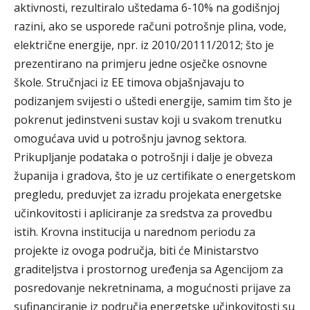
aktivnosti, rezultiralo uštedama 6-10% na godišnjoj
razini, ako se usporede računi potrošnje plina, vode,
električne energije, npr. iz 2010/20111/2012; što je
prezentirano na primjeru jedne osječke osnovne
škole. Stručnjaci iz EE timova objašnjavaju to
podizanjem svijesti o uštedi energije, samim tim što je
pokrenut jedinstveni sustav koji u svakom trenutku
omogućava uvid u potrošnju javnog sektora.
Prikupljanje podataka o potrošnji i dalje je obveza
županija i gradova, što je uz certifikate o energetskom
pregledu, preduvjet za izradu projekata energetske
učinkovitosti i apliciranje za sredstva za provedbu
istih. Krovna institucija u narednom periodu za
projekte iz ovoga područja, biti će Ministarstvo
graditeljstva i prostornog uređenja sa Agencijom za
posredovanje nekretninama, a mogućnosti prijave za
sufinanciranje iz područja energetske učinkovitosti su