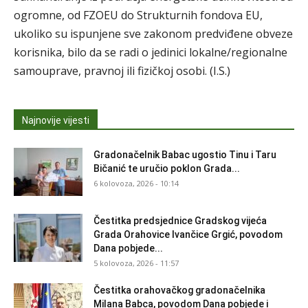
ogromne, od FZOEU do Strukturnih fondova EU,
ukoliko su ispunjene sve zakonom predviđene obveze
korisnika, bilo da se radi o jedinici lokalne/regionalne
samouprave, pravnoj ili fizičkoj osobi. (I.S.)
Najnovije vijesti
Gradonačelnik Babac ugostio Tinu i Taru
Bičanić te uručio poklon Grada...
6 kolovoza, 2026 - 10:14
Čestitka predsjednice Gradskog vijeća
Grada Orahovice Ivančice Grgić, povodom
Dana pobjede...
5 kolovoza, 2026 - 11:57
Čestitka orahovačkog gradonačelnika
Milana Babca, povodom Dana pobjede i