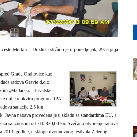
 ceste Merkur – Duzluk održano je u ponedjeljak, 29. srpnja
ispred Grada Orahovice kao
ođača radova Gravie d.o.o.
skom „Mađarsko – hrvatske
pske unije u okviru programa IPA
adova sanacije 2,5 km
k. Javna nabava provedena je u skladu sa standardima EU, a
sijeka sa iznosom od 710.830,00 kn. Svečano otvorenje radova
oza 2013. godine, u sklopu dvodnevnog festivala Zelenog