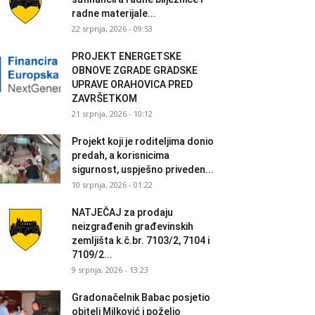
radne materijale...
22 srpnja, 2026 - 09:53
PROJEKT ENERGETSKE
OBNOVE ZGRADE GRADSKE
UPRAVE ORAHOVICA PRED
ZAVRŠETKOM
21 srpnja, 2026 - 10:12
Projekt koji je roditeljima donio
predah, a korisnicima
sigurnost, uspješno priveden...
10 srpnja, 2026 - 01:22
NATJEČAJ za prodaju
neizgrađenih građevinskih
zemljišta k.č.br. 7103/2, 7104 i
7109/2...
9 srpnja, 2026 - 13:23
Gradonačelnik Babac posjetio
obitelj Milković i poželio