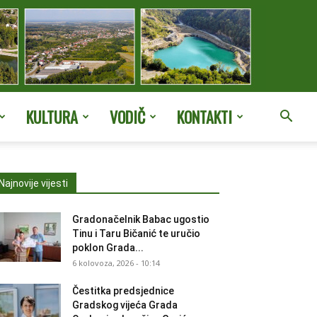
KULTURA
VODIČ
KONTAKTI
Najnovije vijesti
Gradonačelnik Babac ugostio
Tinu i Taru Bičanić te uručio
poklon Grada...
6 kolovoza, 2026 - 10:14
Čestitka predsjednice
Gradskog vijeća Grada