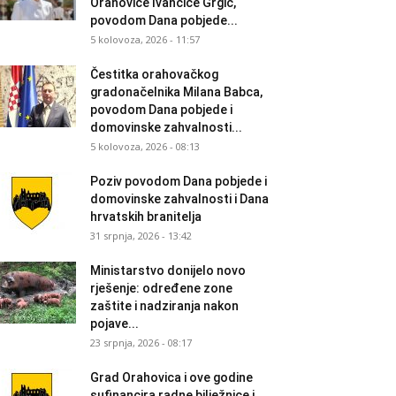
Orahovice Ivančice Grgić,
povodom Dana pobjede...
5 kolovoza, 2026 - 11:57
Čestitka orahovačkog
gradonačelnika Milana Babca,
povodom Dana pobjede i
domovinske zahvalnosti...
5 kolovoza, 2026 - 08:13
Poziv povodom Dana pobjede i
domovinske zahvalnosti i Dana
hrvatskih branitelja
31 srpnja, 2026 - 13:42
Ministarstvo donijelo novo
rješenje: određene zone
zaštite i nadziranja nakon
pojave...
23 srpnja, 2026 - 08:17
Grad Orahovica i ove godine
sufinancira radne bilježnice i