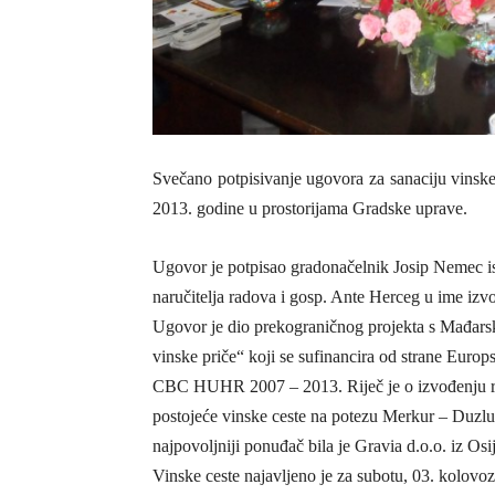
Svečano potpisivanje ugovora za sanaciju vinske
2013. godine u prostorijama Gradske uprave.
Ugovor je potpisao gradonačelnik Josip Nemec 
naručitelja radova i gosp. Ante Herceg u ime izv
Ugovor je dio prekograničnog projekta s Mađar
vinske priče“ koji se sufinancira od strane Euro
CBC HUHR 2007 – 2013. Riječ je o izvođenju r
postojeće vinske ceste na potezu Merkur – Duzlu
najpovoljniji ponuđač bila je Gravia d.o.o. iz O
Vinske ceste najavljeno je za subotu, 03. kolov