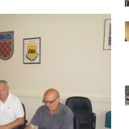
Grada
Orahovice