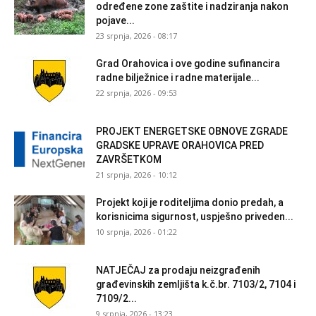
određene zone zaštite i nadziranja nakon
pojave...
23 srpnja, 2026 - 08:17
Grad Orahovica i ove godine sufinancira
radne bilježnice i radne materijale...
22 srpnja, 2026 - 09:53
PROJEKT ENERGETSKE OBNOVE ZGRADE
GRADSKE UPRAVE ORAHOVICA PRED
ZAVRŠETKOM
21 srpnja, 2026 - 10:12
Projekt koji je roditeljima donio predah, a
korisnicima sigurnost, uspješno priveden...
10 srpnja, 2026 - 01:22
NATJEČAJ za prodaju neizgrađenih
građevinskih zemljišta k.č.br. 7103/2, 7104 i
7109/2...
9 srpnja, 2026 - 13:23