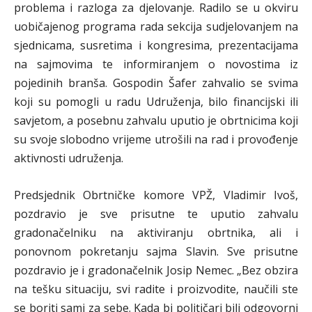
problema i razloga za djelovanje. Radilo se u okviru
uobičajenog programa rada sekcija sudjelovanjem na
sjednicama, susretima i kongresima, prezentacijama
na sajmovima te informiranjem o novostima iz
pojedinih branša. Gospodin Šafer zahvalio se svima
koji su pomogli u radu Udruženja, bilo financijski ili
savjetom, a posebnu zahvalu uputio je obrtnicima koji
su svoje slobodno vrijeme utrošili na rad i provođenje
aktivnosti udruženja.
Predsjednik Obrtničke komore VPŽ, Vladimir Ivoš,
pozdravio je sve prisutne te uputio zahvalu
gradonačelniku na aktiviranju obrtnika, ali i
ponovnom pokretanju sajma Slavin. Sve prisutne
pozdravio je i gradonačelnik Josip Nemec. „Bez obzira
na tešku situaciju, svi radite i proizvodite, naučili ste
se boriti sami za sebe. Kada bi političari bili odgovorni