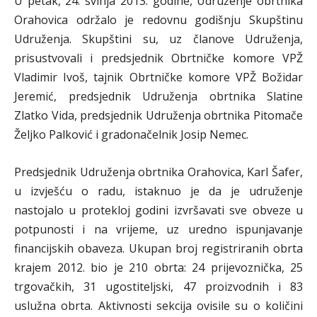
U petak, 24. svinja 2013. godine, Udruženje obrtnika
Orahovica održalo je redovnu godišnju Skupštinu
Udruženja. Skupštini su, uz članove Udruženja,
prisustvovali i predsjednik Obrtničke komore VPŽ
Vladimir Ivoš, tajnik Obrtničke komore VPŽ Božidar
Jeremić, predsjednik Udruženja obrtnika Slatine
Zlatko Vida, predsjednik Udruženja obrtnika Pitomače
Željko Palković i gradonačelnik Josip Nemec.
Predsjednik Udruženja obrtnika Orahovica, Karl Šafer,
u izvješću o radu, istaknuo je da je udruženje
nastojalo u protekloj godini izvršavati sve obveze u
potpunosti i na vrijeme, uz uredno ispunjavanje
financijskih obaveza. Ukupan broj registriranih obrta
krajem 2012. bio je 210 obrta: 24 prijevoznička, 25
trgovačkih, 31 ugostiteljski, 47 proizvodnih i 83
uslužna obrta. Aktivnosti sekcija ovisile su o količini