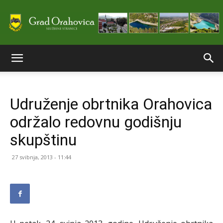
Službene
Udruženje obrtnika Orahovica
stranice
održalo redovnu godišnju
skupštinu
Grada
27 svibnja, 2013 - 11:44
Orahovice