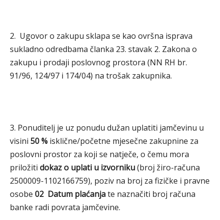
2. Ugovor o zakupu sklapa se kao ovršna isprava
sukladno odredbama članka 23. stavak 2. Zakona o
zakupu i prodaji poslovnog prostora (NN RH br.
91/96, 124/97 i 174/04) na trošak zakupnika.
3. Ponuditelj je uz ponudu dužan uplatiti jamčevinu u
visini
50 %
isklične/početne mjesečne zakupnine za
poslovni prostor za koji se natječe, o čemu mora
priložiti
dokaz o uplati u izvorniku
(broj žiro-računa
2500009-1102166759), poziv na broj za fizičke i pravne
osobe
02 Datum plaćanja
te naznačiti broj računa
banke radi povrata jamčevine.