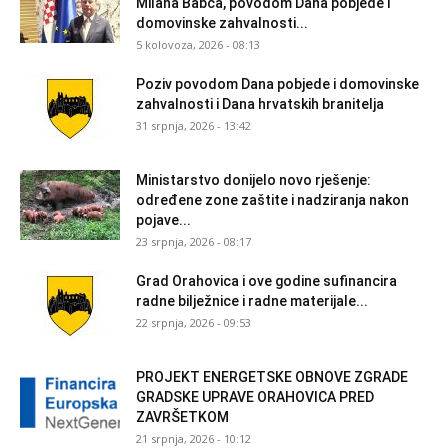
Milana Babca, povodom Dana pobjede i
domovinske zahvalnosti...
5 kolovoza, 2026 - 08:13
Poziv povodom Dana pobjede i domovinske
zahvalnosti i Dana hrvatskih branitelja
31 srpnja, 2026 - 13:42
Ministarstvo donijelo novo rješenje:
određene zone zaštite i nadziranja nakon
pojave...
23 srpnja, 2026 - 08:17
Grad Orahovica i ove godine sufinancira
radne bilježnice i radne materijale...
22 srpnja, 2026 - 09:53
PROJEKT ENERGETSKE OBNOVE ZGRADE
GRADSKE UPRAVE ORAHOVICA PRED
ZAVRŠETKOM
21 srpnja, 2026 - 10:12