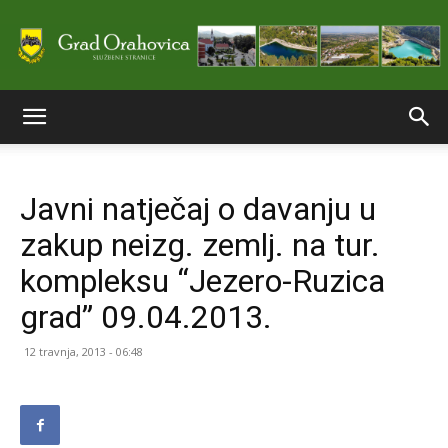
Službene
Javni natječaj o davanju u
stranice
zakup neizg. zemlj. na tur.
kompleksu “Jezero-Ruzica
Grada
grad” 09.04.2013.
12 travnja, 2013 - 06:48
Orahovice