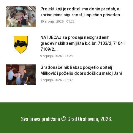
Projekt koji je roditeljima donio predah, a
korisnicima sigurnost, uspješno priveden...
10 srpnja, 2026 - 01:22
NATJEČAJ za prodaju neizgrađenih
građevinskih zemljišta k.č.br. 7103/2, 7104 i
7109/2...
9 srpnja, 2026 - 13:23
Gradonačelnik Babac posjetio obitelj
Milković i poželio dobrodošlicu maloj Jani
7 srpnja, 2026 - 15:37
Sva prava pridržana © Grad Orahovica, 2026.