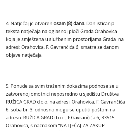
4. Natječaj je otvoren
osam (8) dana
. Dan isticanja
teksta natječaja na oglasnoj ploči Grada Orahovica
koja je smještena u službenim prostorijama Grada na
adresi: Orahovica, F. Gavrančića 6, smatra se danom
objave natječaja.
5. Ponude sa svim traženim dokazima podnose se u
zatvorenoj omotnici neposredno u sjedištu Društva
RUŽICA GRAD d.o.o. na adresi: Orahovica, F. Gavrančića
6, soba br. 3, odnosno mogu se uputiti poštom na
adresu: RUŽICA GRAD d.o.o., F.Gavrančića 6, 33515
Orahovica, s naznakom “NATJEČAJ ZA ZAKUP