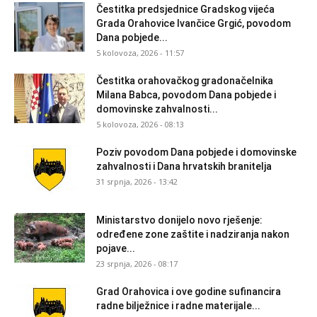
Čestitka predsjednice Gradskog vijeća
Grada Orahovice Ivančice Grgić, povodom
Dana pobjede...
5 kolovoza, 2026 - 11:57
Čestitka orahovačkog gradonačelnika
Milana Babca, povodom Dana pobjede i
domovinske zahvalnosti...
5 kolovoza, 2026 - 08:13
Poziv povodom Dana pobjede i domovinske
zahvalnosti i Dana hrvatskih branitelja
31 srpnja, 2026 - 13:42
Ministarstvo donijelo novo rješenje:
određene zone zaštite i nadziranja nakon
pojave...
23 srpnja, 2026 - 08:17
Grad Orahovica i ove godine sufinancira
radne bilježnice i radne materijale...