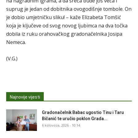
na nagradnim igrama, a da sreća bude još veća i
suprug je jedan od dobitnika ovogodišnje tombole. On
je dobio umjetničku sliku! – kaže Elizabeta Tomšić
koja je ključeve od svog novog ljubimca na dva točka
dobila iz ruku orahovačkog gradonačelnika Josipa
Nemeca.
(V.G.)
Najnovije vijesti
Gradonačelnik Babac ugostio Tinu i Taru
Bičanić te uručio poklon Grada...
6 kolovoza, 2026 - 10:14