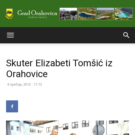
Službene
Skuter Elizabeti Tomšić iz
stranice
Orahovice
4 siječnja, 2013 - 11:13
Grada
Orahovice