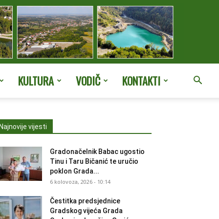
KULTURA
VODIČ
KONTAKTI
Najnovije vijesti
Gradonačelnik Babac ugostio
Tinu i Taru Bičanić te uručio
poklon Grada...
6 kolovoza, 2026 - 10:14
Čestitka predsjednice
Gradskog vijeća Grada