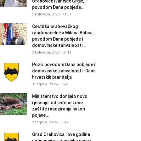
Orahovice Ivančice Grgić,
povodom Dana pobjede...
5 kolovoza, 2026 - 11:57
Čestitka orahovačkog
gradonačelnika Milana Babca,
povodom Dana pobjede i
domovinske zahvalnosti...
5 kolovoza, 2026 - 08:13
Poziv povodom Dana pobjede i
domovinske zahvalnosti i Dana
hrvatskih branitelja
31 srpnja, 2026 - 13:42
Ministarstvo donijelo novo
rješenje: određene zone
zaštite i nadziranja nakon
pojave...
23 srpnja, 2026 - 08:17
Grad Orahovica i ove godine
sufinancira radne bilježnice i