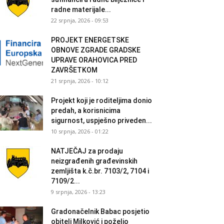
radne materijale...
22 srpnja, 2026 - 09:53
PROJEKT ENERGETSKE
OBNOVE ZGRADE GRADSKE
UPRAVE ORAHOVICA PRED
ZAVRŠETKOM
21 srpnja, 2026 - 10:12
Projekt koji je roditeljima donio
predah, a korisnicima
sigurnost, uspješno priveden...
10 srpnja, 2026 - 01:22
NATJEČAJ za prodaju
neizgrađenih građevinskih
zemljišta k.č.br. 7103/2, 7104 i
7109/2...
9 srpnja, 2026 - 13:23
Gradonačelnik Babac posjetio
obitelj Milković i poželio