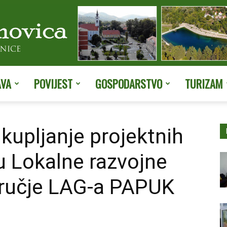
AVA
POVIJEST
GOSPODARSTVO
TURIZAM
Službene
ikupljanje projektnih
u Lokalne razvojne
stranice
dručje LAG-a PAPUK