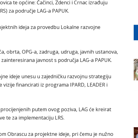
ica te općine: Čačinci, Zdenci i Crnac izrađuju
LRS) za područje LAG-a PAPUK.
ojektnih ideja za provedbu Lokalne razvojne
ća, obrta, OPG-a, zadruga, udruga, javnih ustanova,
ra zainteresirana javnost s područja LAG-a PAPUK.
ojne ideje unesu u zajedničku razvojnu strategiju
 vizije financirati iz programa IPARD, LEADER i
i procijenjenih putem ovog poziva, LAG će kreirat
e te za implementaciju LRS.
nom Obrascu za projektne ideje, pri čemu je nužno