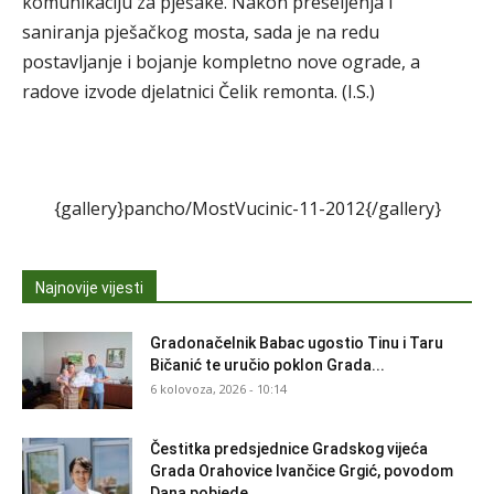
komunikaciju za pješake. Nakon preseljenja i
saniranja pješačkog mosta, sada je na redu
postavljanje i bojanje kompletno nove ograde, a
radove izvode djelatnici Čelik remonta. (I.S.)
{gallery}pancho/MostVucinic-11-2012{/gallery}
Najnovije vijesti
Gradonačelnik Babac ugostio Tinu i Taru
Bičanić te uručio poklon Grada...
6 kolovoza, 2026 - 10:14
Čestitka predsjednice Gradskog vijeća
Grada Orahovice Ivančice Grgić, povodom
Dana pobjede...