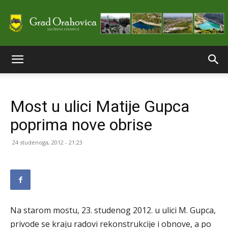
Službene
Most u ulici Matije Gupca
stranice
poprima nove obrise
24 studenoga, 2012 - 21:23
Grada
Orahovice
Na starom mostu, 23. studenog 2012. u ulici M. Gupca,
privode se kraju radovi rekonstrukcije i obnove, a po