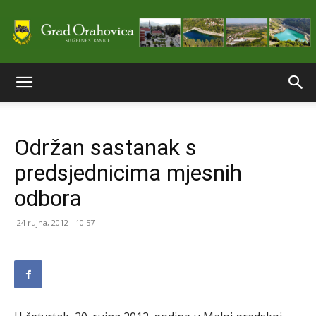
Službene
Održan sastanak s
stranice
predsjednicima mjesnih
odbora
Grada
24 rujna, 2012 - 10:57
Orahovice