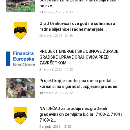
određene zone zaštite i nadziranja nakon
pojave...
23 srpnja, 2026 - 08:17
Grad Orahovica i ove godine sufinancira
radne bilježnice i radne materijale...
22 srpnja, 2026 - 09:53
PROJEKT ENERGETSKE OBNOVE ZGRADE
GRADSKE UPRAVE ORAHOVICA PRED
ZAVRŠETKOM
21 srpnja, 2026 - 10:12
Projekt koji je roditeljima donio predah, a
korisnicima sigurnost, uspješno priveden...
10 srpnja, 2026 - 01:22
NATJEČAJ za prodaju neizgrađenih
građevinskih zemljišta k.č.br. 7103/2, 7104 i
7109/2...
9 srpnja, 2026 - 13:23