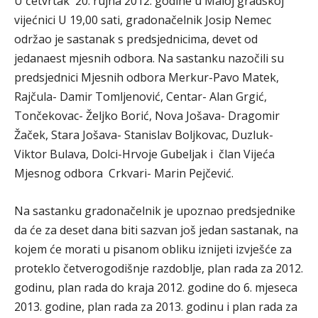
U četvrtak 20. rujna 2012. godine u Maloj gradskoj
vijećnici U 19,00 sati, gradonačelnik Josip Nemec
održao je sastanak s predsjednicima, devet od
jedanaest mjesnih odbora. Na sastanku nazočili su
predsjednici Mjesnih odbora Merkur-Pavo Matek,
Rajčula- Damir Tomljenović, Centar- Alan Grgić,
Tončekovac- Željko Borić, Nova Jošava- Dragomir
Žaček, Stara Jošava- Stanislav Boljkovac, Duzluk-
Viktor Bulava, Dolci-Hrvoje Gubeljak i član Vijeća
Mjesnog odbora Crkvari- Marin Pejčević.
Na sastanku gradonačelnik je upoznao predsjednike
da će za deset dana biti sazvan još jedan sastanak, na
kojem će morati u pisanom obliku iznijeti izvješće za
proteklo četverogodišnje razdoblje, plan rada za 2012.
godinu, plan rada do kraja 2012. godine do 6. mjeseca
2013. godine, plan rada za 2013. godinu i plan rada za