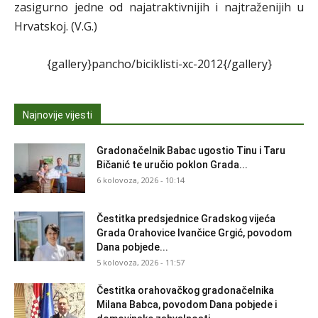
zasigurno jedne od najatraktivnijih i najtraženijih u
Hrvatskoj. (V.G.)
{gallery}pancho/biciklisti-xc-2012{/gallery}
Najnovije vijesti
Gradonačelnik Babac ugostio Tinu i Taru
Bičanić te uručio poklon Grada...
6 kolovoza, 2026 - 10:14
Čestitka predsjednice Gradskog vijeća
Grada Orahovice Ivančice Grgić, povodom
Dana pobjede...
5 kolovoza, 2026 - 11:57
Čestitka orahovačkog gradonačelnika
Milana Babca, povodom Dana pobjede i