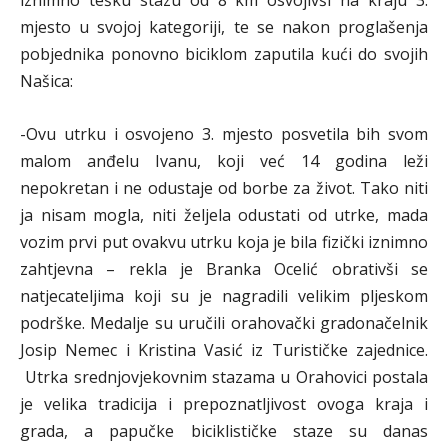
iznimno tešku stazu od 8 km osvojivši na kraju 3.
mjesto u svojoj kategoriji, te se nakon proglašenja
pobjednika ponovno biciklom zaputila kući do svojih
Našica:
-Ovu utrku i osvojeno 3. mjesto posvetila bih svom
malom anđelu Ivanu, koji već 14 godina leži
nepokretan i ne odustaje od borbe za život. Tako niti
ja nisam mogla, niti željela odustati od utrke, mada
vozim prvi put ovakvu utrku koja je bila fizički iznimno
zahtjevna – rekla je Branka Ocelić obrativši se
natjecateljima koji su je nagradili velikim pljeskom
podrške. Medalje su uručili orahovački gradonačelnik
Josip Nemec i Kristina Vasić iz Turističke zajednice.
Utrka srednjovjekovnim stazama u Orahovici postala
je velika tradicija i prepoznatljivost ovoga kraja i
grada, a papučke biciklističke staze su danas