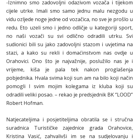
-Iznimno smo zadovoljni odazivom vozača i tijekom
cijele utrke. Imali smo samo jednu malu nezgodu u
vidu ozljede noge jedne od vozačica, no sve je prošlo u
redu. Eto uzeli smo i jedno odličje u kategoriji sport,
no naši vozači su svi odlično odradili utrku. Svi
sudionici bili su jako zadovoljni stazom i uvjetima na
stazi, a kako su rekli i domaćinstvom nas ovdje u
Orahovici. Ono što je najvažnije, poslužilo nas je i
vrijeme, kiša je pala tek nakon proglašenja
pobjednika. Hvala svima koji sun am na bilo koji način
pomogli I svim mojim kolegama iz kluba koji su
odradili veliki posao. – rekao je predsjednik BK ‘’LOOD’’
Robert Hofman.
Natjecateljima i posjetiteljima obratila se i stručna
suradnica Turističke zajednice grada Orahovice,
Kristina Vasić, zahvalivši im se na sudjelovanju i