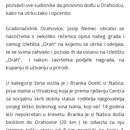
pozvavši sve sudionike da ponovno dođu u Orahovicu,
kako na utrku tako i općenito.
Gradonačelnik Orahovice, Josip Nemec obratio se
nazočnima s nekoliko rečenica opisa našeg grada i
samog Izletišta „Orah“ na kojemu se utrka i odvijala,
te se svima zahvalio i pozvao ih da ostanu na Izletištu
„Orah“, i nakon završetka podjele nagrada, na
kupanju ili uživanju u prirodi.
U kategoriji žena vozila je i Branka Ocelić iz Našica,
prva mama u Hrvatskoj koja je prema rješenju Centra
za socijalnu skrb dobila status roditelja njegovatelja
svojeg teško bolesnog sina Ivana, koji već 14 godina
leži nepokretan u krevetu. Branka je iz Našica došla
biciklom do Orahovice (20 km ) te odvezla za nju