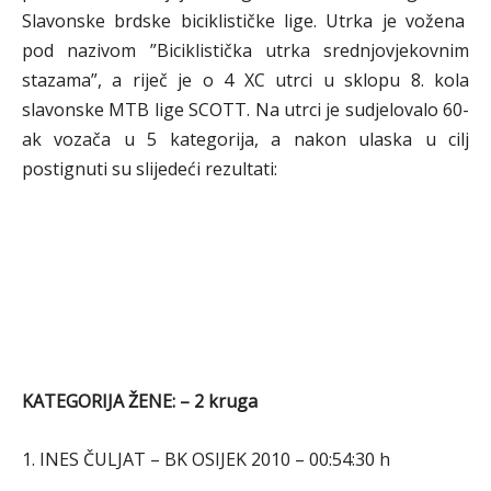
Slavonske brdske biciklističke lige. Utrka je vožena
pod nazivom ”Biciklistička utrka srednjovjekovnim
stazama”, a riječ je o 4 XC utrci u sklopu 8. kola
slavonske MTB lige SCOTT. Na utrci je sudjelovalo 60-
ak vozača u 5 kategorija, a nakon ulaska u cilj
postignuti su slijedeći rezultati:
KATEGORIJA ŽENE: – 2 kruga
1. INES ČULJAT – BK OSIJEK 2010 – 00:54:30 h