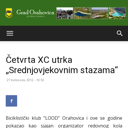
Službene
Četvrta XC utrka
stranice
„Srednjovjekovnim stazama“
27 kolovoza, 2012 - 10:53
Grada
Orahovice
Biciklistički klub ”LOOD” Orahovica i ove se godine
pokazao kao sjajan organizator redovnog kola