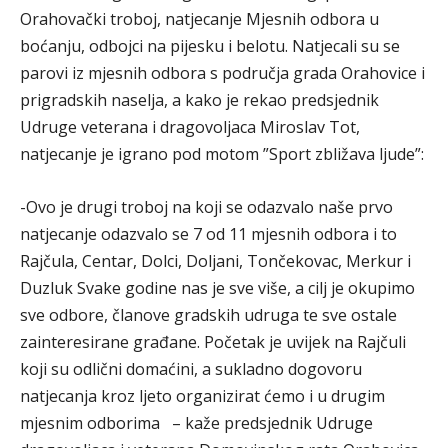
Orahovački troboj, natjecanje Mjesnih odbora u
boćanju, odbojci na pijesku i belotu. Natjecali su se
parovi iz mjesnih odbora s područja grada Orahovice i
prigradskih naselja, a kako je rekao predsjednik
Udruge veterana i dragovoljaca Miroslav Tot,
natjecanje je igrano pod motom ”Sport zbližava ljude”:
-Ovo je drugi troboj na koji se odazvalo naše prvo
natjecanje odazvalo se 7 od 11 mjesnih odbora i to
Rajčula, Centar, Dolci, Doljani, Tončekovac, Merkur i
Duzluk Svake godine nas je sve više, a cilj je okupimo
sve odbore, članove gradskih udruga te sve ostale
zainteresirane građane. Početak je uvijek na Rajčuli
koji su odlični domaćini, a sukladno dogovoru
natjecanja kroz ljeto organizirat ćemo i u drugim
mjesnim odborima – kaže predsjednik Udruge