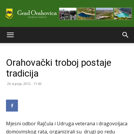
Službene
Orahovački troboj postaje
stranice
tradicija
26 srpnja, 2012 - 11:43
Grada
Orahovice
Mjesni odbor Rajčula i Udruga veterana i dragovoljaca
domovinskog rata, organizirali su drugi po redu