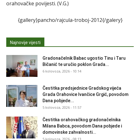
orahovačke povijesti. (V.G.)
{gallery}pancho/rajcula-troboj-2012{/galery}
Najnovije vijesti
Gradonačelnik Babac ugostio Tinu i Taru
Bičanić te uručio poklon Grada...
6 kolovoza, 2026 - 10:14
Čestitka predsjednice Gradskog vijeća
Grada Orahovice Ivančice Grgić, povodom
Dana pobjede...
5 kolovoza, 2026 - 11:57
Čestitka orahovačkog gradonačelnika
Milana Babca, povodom Dana pobjede i
domovinske zahvalnosti...
5 kolovoza, 2026 - 08:13