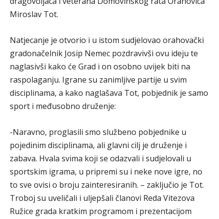
dragovoljaca i veterana Domovinskog rata Orahovica
Miroslav Tot.
Natjecanje je otvorio i u istom sudjelovao orahovački
gradonačelnik Josip Nemec pozdravivši ovu ideju te
naglasivši kako će Grad i on osobno uvijek biti na
raspolaganju. Igrane su zanimljive partije u svim
disciplinama, a kako naglašava Tot, pobjednik je samo
sport i međusobno druženje:
-Naravno, proglasili smo službeno pobjednike u
pojedinim disciplinama, ali glavni cilj je druženje i
zabava. Hvala svima koji se odazvali i sudjelovali u
sportskim igrama, u pripremi su i neke nove igre, no
to sve ovisi o broju zainteresiranih. – zaključio je Tot.
Troboj su uveličali i uljepšali članovi Reda Vitezova
Ružice grada kratkim programom i prezentacijom