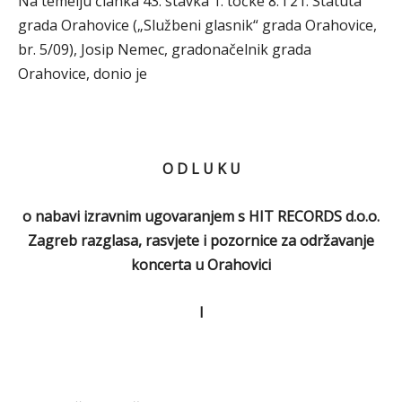
Na temelju članka 43. stavka 1. točke 8. i 21. Statuta
grada Orahovice („Službeni glasnik“ grada Orahovice,
br. 5/09), Josip Nemec, gradonačelnik grada
Orahovice, donio je
O D L U K U
o nabavi izravnim ugovaranjem s HIT RECORDS d.o.o.
Zagreb razglasa, rasvjete i pozornice za održavanje
koncerta u Orahovici
I