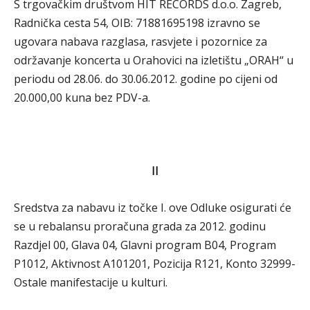
S trgovačkim društvom HIT RECORDS d.o.o. Zagreb,
Radnička cesta 54, OIB: 71881695198 izravno se
ugovara nabava razglasa, rasvjete i pozornice za
održavanje koncerta u Orahovici na izletištu „ORAH“ u
periodu od 28.06. do 30.06.2012. godine po cijeni od
20.000,00 kuna bez PDV-a.
II
Sredstva za nabavu iz točke I. ove Odluke osigurati će
se u rebalansu proračuna grada za 2012. godinu
Razdjel 00, Glava 04, Glavni program B04, Program
P1012, Aktivnost A101201, Pozicija R121, Konto 32999-
Ostale manifestacije u kulturi.