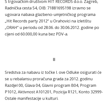
S trgovačkim društvom HIT RECORDS d.o.o. Zagreb,
Radnička cesta 54, OIB: 71881695198 izravno se
ugovara nabava glazbeno-umjetničkog programa
„Hit Records party 2012“ u Orahovici na izletištu
„ORAH“ u periodu od 28.06. do 30.06.2012. godine po
cijeni od 60.000,00 kuna bez PDV-a.
II
Sredstva za nabavu iz točke I. ove Odluke osigurati će
se u rebalansu proračuna grada za 2012. godinu
Razdjel 00, Glava 04, Glavni program B04, Program
P1012, Aktivnost A101201, Pozicija R121, Konto 32999-
Ostale manifestacije u kulturi.