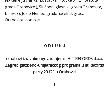
Na temelju članka 43. stavka 1. točke 8. i 21. Statuta
grada Orahovice („Službeni glasnik“ grada Orahovice,
br. 5/09), Josip Nemec, gradonačelnik grada
Orahovice, donio je
O D L U K U
o nabavi izravnim ugovaranjem s HIT RECORDS d.o.o.
Zagreb glazbeno-umjetničkog programa „Hit Records
party 2012.“ u Orahovici
I