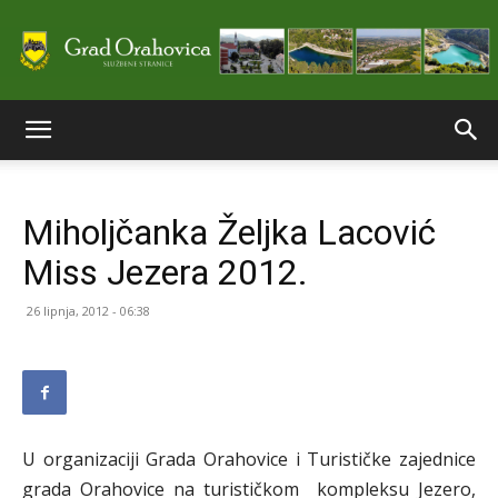
Službene
Miholjčanka Željka Lacović
stranice
Miss Jezera 2012.
26 lipnja, 2012 - 06:38
Grada
Orahovice
U organizaciji Grada Orahovice i Turističke zajednice
grada Orahovice na turističkom kompleksu Jezero,