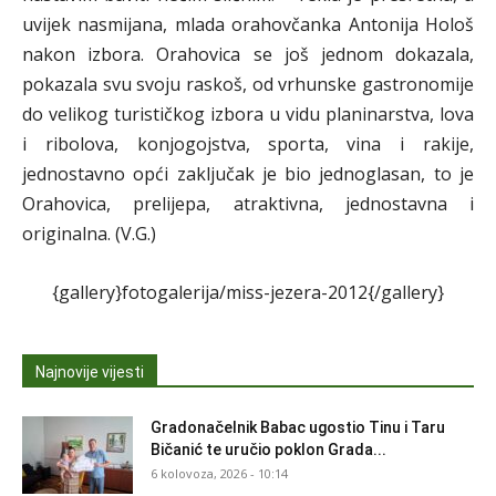
uvijek nasmijana, mlada orahovčanka Antonija Hološ
nakon izbora. Orahovica se još jednom dokazala,
pokazala svu svoju raskoš, od vrhunske gastronomije
do velikog turističkog izbora u vidu planinarstva, lova
i ribolova, konjogojstva, sporta, vina i rakije,
jednostavno opći zaključak je bio jednoglasan, to je
Orahovica, prelijepa, atraktivna, jednostavna i
originalna. (V.G.)
{gallery}fotogalerija/miss-jezera-2012{/gallery}
Najnovije vijesti
Gradonačelnik Babac ugostio Tinu i Taru
Bičanić te uručio poklon Grada...
6 kolovoza, 2026 - 10:14