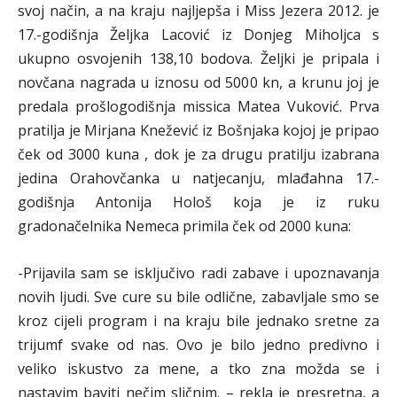
svoj način, a na kraju najljepša i Miss Jezera 2012. je
17.-godišnja Željka Lacović iz Donjeg Miholjca s
ukupno osvojenih 138,10 bodova. Željki je pripala i
novčana nagrada u iznosu od 5000 kn, a krunu joj je
predala prošlogodišnja missica Matea Vuković. Prva
pratilja je Mirjana Knežević iz Bošnjaka kojoj je pripao
ček od 3000 kuna , dok je za drugu pratilju izabrana
jedina Orahovčanka u natjecanju, mlađahna 17.-
godišnja Antonija Hološ koja je iz ruku
gradonačelnika Nemeca primila ček od 2000 kuna:
-Prijavila sam se isključivo radi zabave i upoznavanja
novih ljudi. Sve cure su bile odlične, zabavljale smo se
kroz cijeli program i na kraju bile jednako sretne za
trijumf svake od nas. Ovo je bilo jedno predivno i
veliko iskustvo za mene, a tko zna možda se i
nastavim baviti nečim sličnim. – rekla je presretna, a