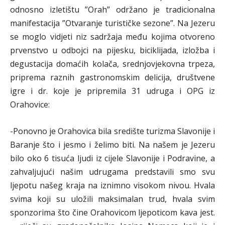
odnosno izletištu ”Orah” održano je tradicionalna
manifestacija ”Otvaranje turističke sezone”. Na Jezeru
se moglo vidjeti niz sadržaja među kojima otvoreno
prvenstvo u odbojci na pijesku, biciklijada, izložba i
degustacija domaćih kolača, srednjovjekovna trpeza,
priprema raznih gastronomskim delicija, društvene
igre i dr. koje je pripremila 31 udruga i OPG iz
Orahovice:
-Ponovno je Orahovica bila središte turizma Slavonije i
Baranje što i jesmo i želimo biti. Na našem je Jezeru
bilo oko 6 tisuća ljudi iz cijele Slavonije i Podravine, a
zahvaljujući našim udrugama predstavili smo svu
ljepotu našeg kraja na iznimno visokom nivou. Hvala
svima koji su uložili maksimalan trud, hvala svim
sponzorima što čine Orahovicom ljepoticom kava jest.