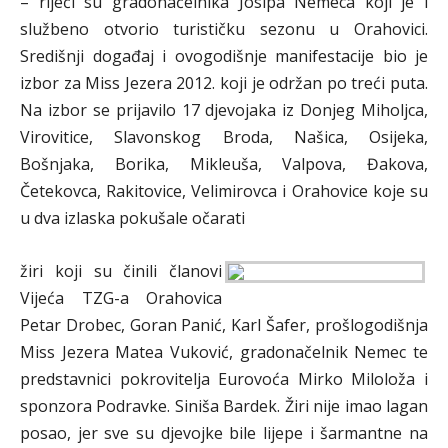
– riječi su gradonačelnika Josipa Nemeca koji je i
službeno otvorio turističku sezonu u Orahovici.
Središnji događaj i ovogodišnje manifestacije bio je
izbor za Miss Jezera 2012. koji je održan po treći puta.
Na izbor se prijavilo 17 djevojaka iz Donjeg Miholjca,
Virovitice, Slavonskog Broda, Našica, Osijeka,
Bošnjaka, Borika, Mikleuša, Valpova, Đakova,
Četekovca, Rakitovice, Velimirovca i Orahovice koje su
u dva izlaska pokušale očarati
žiri koji su činili članovi
Vijeća TZG-a Orahovica
Petar Drobec, Goran Panić, Karl Šafer, prošlogodišnja
Miss Jezera Matea Vuković, gradonačelnik Nemec te
predstavnici pokrovitelja Eurovoća Mirko Miloloža i
sponzora Podravke. Siniša Bardek. Žiri nije imao lagan
posao, jer sve su djevojke bile lijepe i šarmantne na