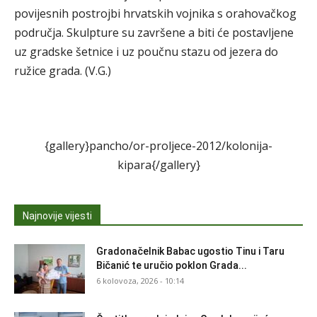
povijesnih postrojbi hrvatskih vojnika s orahovačkog
područja. Skulpture su završene a biti će postavljene
uz gradske šetnice i uz poučnu stazu od jezera do
ružice grada. (V.G.)
{gallery}pancho/or-proljece-2012/kolonija-
kipara{/gallery}
Najnovije vijesti
Gradonačelnik Babac ugostio Tinu i Taru
Bičanić te uručio poklon Grada...
6 kolovoza, 2026 - 10:14