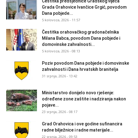
Čestitka predsjednice Gradskog vijeća
Grada Orahovice Ivančice Grgić, povodom
Dana pobjede...
5 kolovoza, 2026 - 11:57
Čestitka orahovačkog gradonačelnika
Milana Babca, povodom Dana pobjede i
domovinske zahvalnosti...
5 kolovoza, 2026 - 08:13
Poziv povodom Dana pobjede i domovinske
zahvalnosti i Dana hrvatskih branitelja
31 srpnja, 2026 - 13:42
Ministarstvo donijelo novo rješenje:
određene zone zaštite i nadziranja nakon
pojave...
23 srpnja, 2026 - 08:17
Grad Orahovica i ove godine sufinancira
radne bilježnice i radne materijale...
22 srpnja, 2026 - 09:53