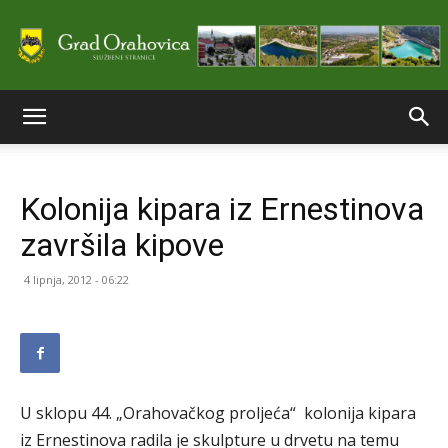
Službene
Kolonija kipara iz Ernestinova
stranice
završila kipove
4 lipnja, 2012 - 06:22
Grada
Orahovice
U sklopu 44. „Orahovačkog proljeća“ kolonija kipara
iz Ernestinova radila je skulpture u drvetu na temu