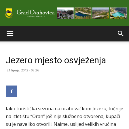
Službene
Jezero mjesto osvježenja
stranice
21 lipnja, 2012 - 08:26
Grada
Iako turistička sezona na orahovačkom Jezeru, točnije
Orahovice
na izletištu ”Orah” još nije službeno otvorena, kupači
su je naveliko otvorili. Naime, uslijed velikih vrućina