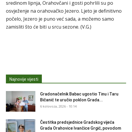
sredinom lipnja, Orahovčani i gosti pohrlili su po
osvježenje na orahovačko Jezero. Ljeto je definitivno
počelo, Jezero je puno već sada, a možemo samo
zamisliti što će biti u srcu sezone. (V.G.)
Najnovije vijesti
Gradonačelnik Babac ugostio Tinu i Taru
Bičanić te uručio poklon Grada...
6 kolovoza, 2026 - 10:14
Čestitka predsjednice Gradskog vijeća
Grada Orahovice Ivančice Grgić, povodom