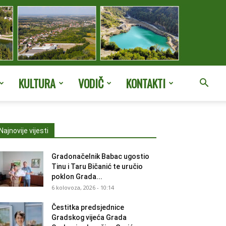
KULTURA
VODIČ
KONTAKTI
Najnovije vijesti
Gradonačelnik Babac ugostio
Tinu i Taru Bičanić te uručio
poklon Grada...
6 kolovoza, 2026 - 10:14
Čestitka predsjednice
Gradskog vijeća Grada