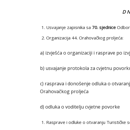
D N
Usvajanje zapisnika sa
70. sjednice
Odbora
Organizacija 44. Orahovačkog proljeća:
a) izvješća o organizaciji i rasprave po iz
b) usvajanje protokola za cvjetnu povork
c) rasprava i donošenje odluka o otvaranju
Orahovačkog proljeća
d) odluka o voditelju cvjetne povorke
Rasprave i odluke o otvaranju Turističke s