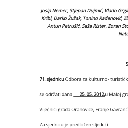
Josip Nemec, Stjepan Dujmić, Vlado Grgić
Kribl, Darko Žužak, Tonino Rađenović, Zlat
Antun Petrušić, Saša Rister, Zoran Stoš
Nata
S
71. sjednicu
Odbora za kulturno- turističk
se održati dana
___
25. 05. 2012.
u Maloj gr
Vijećnici grada Orahovice, Franje Gavran
Za sjednicu je predložen sljedeći