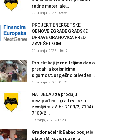
radne materijale...
22 srpnja, 2026 - 09:53
PROJEKT ENERGETSKE
OBNOVE ZGRADE GRADSKE
UPRAVE ORAHOVICA PRED
ZAVRŠETKOM
21 srpnja, 2026 - 10:12
Projekt koji je roditeljima donio
predah, a korisnicima
sigurnost, uspješno priveden...
10 srpnja, 2026 - 01:22
NATJEČAJ za prodaju
neizgrađenih građevinskih
zemljišta k.č.br. 7103/2, 7104 i
7109/2...
9 srpnja, 2026 - 13:23
Gradonačelnik Babac posjetio
obitelj Milković i poželio