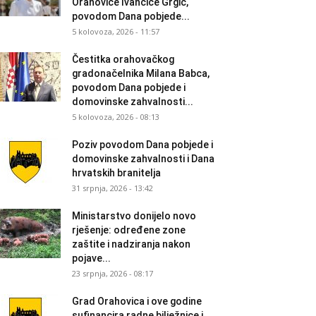
Orahovice Ivančice Grgić,
povodom Dana pobjede...
5 kolovoza, 2026 - 11:57
Čestitka orahovačkog
gradonačelnika Milana Babca,
povodom Dana pobjede i
domovinske zahvalnosti...
5 kolovoza, 2026 - 08:13
Poziv povodom Dana pobjede i
domovinske zahvalnosti i Dana
hrvatskih branitelja
31 srpnja, 2026 - 13:42
Ministarstvo donijelo novo
rješenje: određene zone
zaštite i nadziranja nakon
pojave...
23 srpnja, 2026 - 08:17
Grad Orahovica i ove godine
sufinancira radne bilježnice i