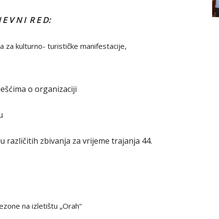
 E V N I R E D:
 za kulturno- turističke manifestacije,
vješćima o organizaciji
u
 različitih zbivanja za vrijeme trajanja 44.
ezone na izletištu „Orah“