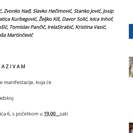
, Zvonko Nađ, Slavko Hečimović, Stanko Jović, Josip
ica Kurbegović, Željko Kiš, Davor Solić, Ivica Inhof,
ić, Tomislav Pančić, IrelaStrabić, Kristina Vasić,
ša Martinčević
 A Z I V A M
e manifestacije, koja će
adskoj
čića 6, s početkom u
19,00__
sati