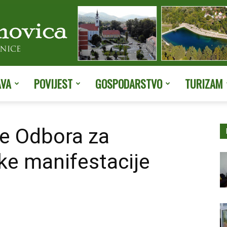
AVA
POVIJEST
GOSPODARSTVO
TURIZAM
Službene
ce Odbora za
čke manifestacije
stranice