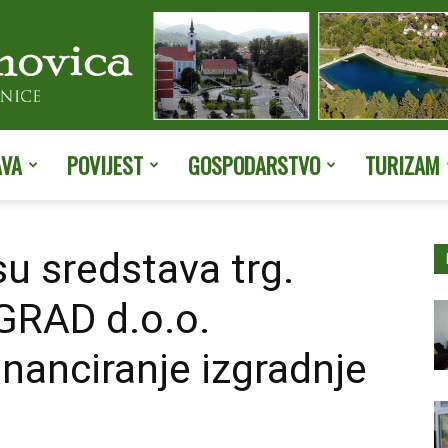
AVA
POVIJEST
GOSPODARSTVO
TURIZAM
Službene
su sredstava trg.
GRAD d.o.o.
stranice
inanciranje izgradnje