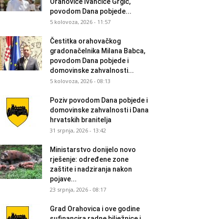
Orahovice Ivančice Grgić,
povodom Dana pobjede...
5 kolovoza, 2026 - 11:57
Čestitka orahovačkog
gradonačelnika Milana Babca,
povodom Dana pobjede i
domovinske zahvalnosti...
5 kolovoza, 2026 - 08:13
Poziv povodom Dana pobjede i
domovinske zahvalnosti i Dana
hrvatskih branitelja
31 srpnja, 2026 - 13:42
Ministarstvo donijelo novo
rješenje: određene zone
zaštite i nadziranja nakon
pojave...
23 srpnja, 2026 - 08:17
Grad Orahovica i ove godine
sufinancira radne bilježnice i