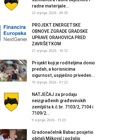
radne materijale...
22 srpnja, 2026 - 09:53
PROJEKT ENERGETSKE
OBNOVE ZGRADE GRADSKE
UPRAVE ORAHOVICA PRED
ZAVRŠETKOM
21 srpnja, 2026 - 10:12
Projekt koji je roditeljima donio
predah, a korisnicima
sigurnost, uspješno priveden...
10 srpnja, 2026 - 01:22
NATJEČAJ za prodaju
neizgrađenih građevinskih
zemljišta k.č.br. 7103/2, 7104 i
7109/2...
9 srpnja, 2026 - 13:23
Gradonačelnik Babac posjetio
obitelj Milković i poželio