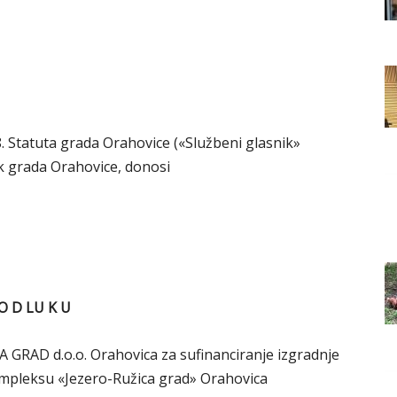
Grada
Orahovice
 8. Statuta grada Orahovice («Službeni glasnik»
ik grada Orahovice, donosi
O D LU K U
A GRAD d.o.o. Orahovica za sufinanciranje izgradnje
mpleksu «Jezero-Ružica grad» Orahovica