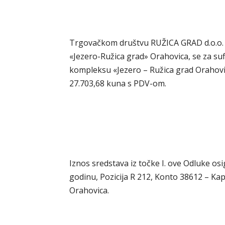
Trgovačkom društvu RUŽICA GRAD d.o.o. 
«Jezero-Ružica grad» Orahovica, se za su
kompleksu «Jezero – Ružica grad Orahovi
27.703,68 kuna s PDV-om.
Iznos sredstava iz točke I. ove Odluke o
godinu, Pozicija R 212, Konto 38612 – Ka
Orahovica.