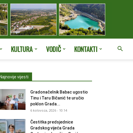
KULTURA
VODIČ
KONTAKTI
Najnovije vijesti
Gradonačelnik Babac ugostio
Tinu i Taru Bičanić te uručio
poklon Grada...
6 kolovoza, 2026 - 10:14
Čestitka predsjednice
Gradskog vijeća Grada