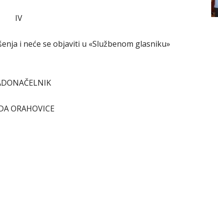
IV
nja i neće se objaviti u «Službenom glasniku»
ADONAČELNIK
DA ORAHOVICE