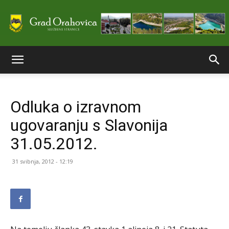
Službene
Odluka o izravnom
stranice
ugovaranju s Slavonija
31.05.2012.
Grada
31 svibnja, 2012 - 12:19
Orahovice