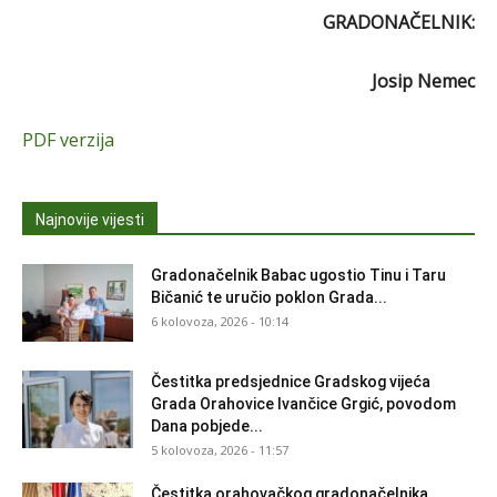
GRADONAČELNIK:
Josip Nemec
PDF verzija
Najnovije vijesti
Gradonačelnik Babac ugostio Tinu i Taru
Bičanić te uručio poklon Grada...
6 kolovoza, 2026 - 10:14
Čestitka predsjednice Gradskog vijeća
Grada Orahovice Ivančice Grgić, povodom
Dana pobjede...
5 kolovoza, 2026 - 11:57
Čestitka orahovačkog gradonačelnika