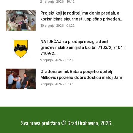
21 srpnja, 2026 - 10:12
Projekt koji je roditeljima donio predah, a
korisnicima sigurnost, uspješno priveden...
10 srpnja, 2026 - 01:22
NATJEČAJ za prodaju neizgrađenih
građevinskih zemljišta k.č.br. 7103/2, 7104 i
7109/2...
9 srpnja, 2026 - 13:23
Gradonačelnik Babac posjetio obitelj
Milković i poželio dobrodošlicu maloj Jani
7 srpnja, 2026 - 15:37
Sva prava pridržana © Grad Orahovica, 2026.