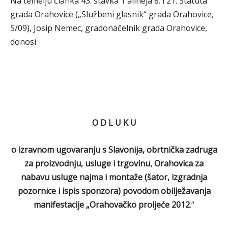
Na temelju članka 43. stavka 1 alineja 8. i 21. Statuta
grada Orahovice („Službeni glasnik“ grada Orahovice,
5/09), Josip Nemec, gradonačelnik grada Orahovice,
donosi
O D L U K U
o izravnom ugovaranju s Slavonija, obrtnička zadruga
za proizvodnju, usluge i trgovinu, Orahovica za
nabavu usluge najma i montaže (šator, izgradnja
pozornice i ispis sponzora) povodom obilježavanja
manifestacije „Orahovačko proljeće 2012
.“