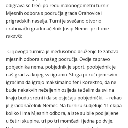
odigrava se treći po redu malonogometni turnir
Mjesnih odbora s područja grada Orahovice i
prigradskih naselja. Turni je svečano otvorio
orahovački gradonačelnik Josip Nemec pri tome
rekavši:
-Cilj ovoga turnira je međusobno druženje te zabava
mjesnih odbora s našeg područja. Ovdje zapravo
pobjednika nema, pobjednik je sport, poobjednik je
naš grad za kojeg svi igramo. Stoga poručujem svim
igračima da igrajo maksimalno fer i korektno, da ne
bude nekakvih neželjenih ozljeda te želim da svi na
kraju budu sretni i da se osjećaju pobjednički. – rekao
je gradonačelnik Nemec. Na turniru sudjeluje 11 ekipa
koliko i ima Mjesnih odbora, a iste su bile podijeljene
u četiri skupine, tri po tri momčadi i jedna po dvije.