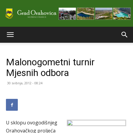
Službene
Malonogometni turnir
stranice
Mjesnih odbora
30 svibnja, 2012 - 08:24
Grada
Orahovice
U sklopu ovogodišnjeg
Orahovačkog proljeća