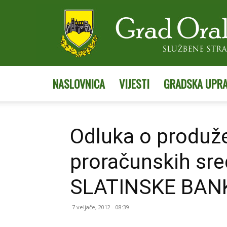
NASLOVNICA
VIJESTI
GRADSKA UPR
Odluka o produž
proračunskih sr
SLATINSKE BANKE
7 veljače, 2012 - 08:39