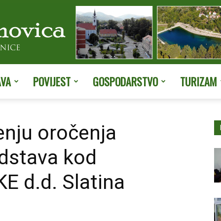
AVA
POVIJEST
GOSPODARSTVO
TURIZAM
Službene
enju oročenja
edstava kod
stranice
 d.d. Slatina