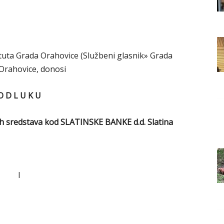
Grada
atuta Grada Orahovice (Službeni glasnik» Grada
Orahovice
 Orahovice, donosi
O D L U K U
h sredstava kod SLATINSKE BANKE d.d. Slatina
I