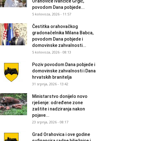
Orahovice Ivančice Grgić,
povodom Dana pobjede...
5 kolovoza, 2026 - 11:57
Čestitka orahovačkog
gradonačelnika Milana Babca,
povodom Dana pobjede i
domovinske zahvalnosti...
5 kolovoza, 2026 - 08:13
Poziv povodom Dana pobjede i
domovinske zahvalnosti i Dana
hrvatskih branitelja
31 srpnja, 2026 - 13:42
Ministarstvo donijelo novo
rješenje: određene zone
zaštite i nadziranja nakon
pojave...
23 srpnja, 2026 - 08:17
Grad Orahovica i ove godine
sufinancira radne bilježnice i