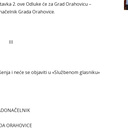
tavka 2. ove Odluke će za Grad Orahovicu –
načelnik Grada Orahovice.
III
nja i neće se objaviti u «Službenom glasniku»
ADONAČELNIK
DA ORAHOVICE