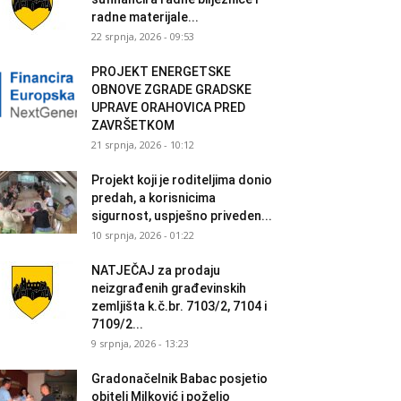
radne materijale...
22 srpnja, 2026 - 09:53
PROJEKT ENERGETSKE
OBNOVE ZGRADE GRADSKE
UPRAVE ORAHOVICA PRED
ZAVRŠETKOM
21 srpnja, 2026 - 10:12
Projekt koji je roditeljima donio
predah, a korisnicima
sigurnost, uspješno priveden...
10 srpnja, 2026 - 01:22
NATJEČAJ za prodaju
neizgrađenih građevinskih
zemljišta k.č.br. 7103/2, 7104 i
7109/2...
9 srpnja, 2026 - 13:23
Gradonačelnik Babac posjetio
obitelj Milković i poželio