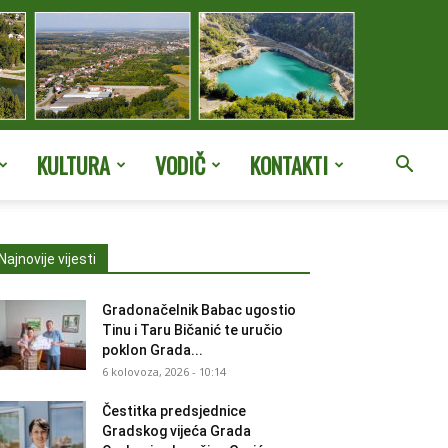
KULTURA
VODIČ
KONTAKTI
Najnovije vijesti
Gradonačelnik Babac ugostio
Tinu i Taru Bičanić te uručio
poklon Grada...
6 kolovoza, 2026 - 10:14
Čestitka predsjednice
Gradskog vijeća Grada