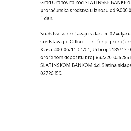
Grad Orahovica kod SLATINSKE BANKE d.d.
proračunska sredstva u iznosu od 9.000.0
1 dan.
Sredstva se oročavaju s danom 02.veljač
sredstava po Odluci o oročenju proračun
Klasa: 400-06/11-01/01, Urbroj: 2189/12-
oročenom depozitu broj: 832220-02528517
SLATINSKOM BANKOM d.d. Slatina sklapa
02726459.