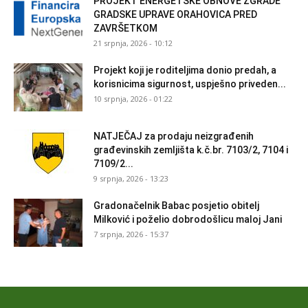
PROJEKT ENERGETSKE OBNOVE ZGRADE
GRADSKE UPRAVE ORAHOVICA PRED
ZAVRŠETKOM
21 srpnja, 2026 - 10:12
Projekt koji je roditeljima donio predah, a
korisnicima sigurnost, uspješno priveden...
10 srpnja, 2026 - 01:22
NATJEČAJ za prodaju neizgrađenih
građevinskih zemljišta k.č.br. 7103/2, 7104 i
7109/2...
9 srpnja, 2026 - 13:23
Gradonačelnik Babac posjetio obitelj
Milković i poželio dobrodošlicu maloj Jani
7 srpnja, 2026 - 15:37