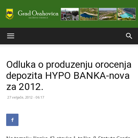
Službene
Odluka o produzenju orocenja
stranice
depozita HYPO BANKA-nova
za 2012.
Grada
27 veljače, 2012 - 06:17
Orahovice