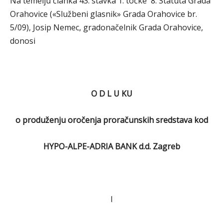
Na temelju članka 43. stavka 1. točke 8. Statuta Grada
Orahovice («Službeni glasnik» Grada Orahovice br.
5/09), Josip Nemec, gradonačelnik Grada Orahovice,
donosi
O D L U KU
o produženju oročenja proračunskih sredstava kod
HYPO-ALPE-ADRIA BANK d.d. Zagreb
I