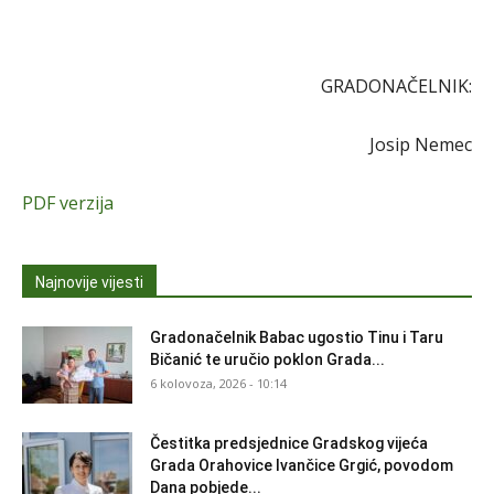
GRADONAČELNIK:
Josip Nemec
PDF verzija
Najnovije vijesti
Gradonačelnik Babac ugostio Tinu i Taru
Bičanić te uručio poklon Grada...
6 kolovoza, 2026 - 10:14
Čestitka predsjednice Gradskog vijeća
Grada Orahovice Ivančice Grgić, povodom
Dana pobjede...