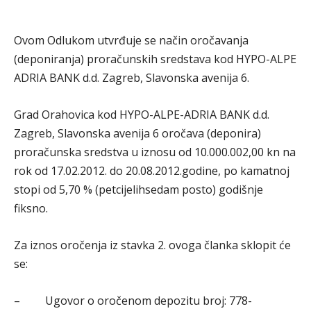
Ovom Odlukom utvrđuje se način oročavanja
(deponiranja) proračunskih sredstava kod HYPO-ALPE
ADRIA BANK d.d. Zagreb, Slavonska avenija 6.
Grad Orahovica kod HYPO-ALPE-ADRIA BANK d.d.
Zagreb, Slavonska avenija 6 oročava (deponira)
proračunska sredstva u iznosu od 10.000.002,00 kn na
rok od 17.02.2012. do 20.08.2012.godine, po kamatnoj
stopi od 5,70 % (petcijelihsedam posto) godišnje
fiksno.
Za iznos oročenja iz stavka 2. ovoga članka sklopit će
se:
– Ugovor o oročenom depozitu broj: 778-