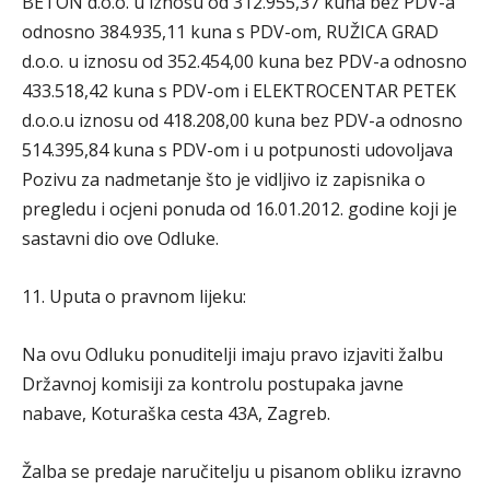
BETON d.o.o. u iznosu od 312.955,37 kuna bez PDV-a
odnosno 384.935,11 kuna s PDV-om, RUŽICA GRAD
d.o.o. u iznosu od 352.454,00 kuna bez PDV-a odnosno
433.518,42 kuna s PDV-om i ELEKTROCENTAR PETEK
d.o.o.u iznosu od 418.208,00 kuna bez PDV-a odnosno
514.395,84 kuna s PDV-om i u potpunosti udovoljava
Pozivu za nadmetanje što je vidljivo iz zapisnika o
pregledu i ocjeni ponuda od 16.01.2012. godine koji je
sastavni dio ove Odluke.
11. Uputa o pravnom lijeku:
Na ovu Odluku ponuditelji imaju pravo izjaviti žalbu
Državnoj komisiji za kontrolu postupaka javne
nabave, Koturaška cesta 43A, Zagreb.
Žalba se predaje naručitelju u pisanom obliku izravno