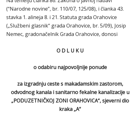
Na temelju članka 86. Zakona o javnoj nabavi
(“Narodne novine”, br. 110/07, 125/08), i članka 43.
stavka 1. alineja 8. i 21. Statuta grada Orahovice
(„Službeni glasnik“ grada Orahovice, br. 5/09), Josip
Nemec, gradonačelnik Grada Orahovice, donosi
O D L U K U
o odabiru najpovoljnije ponude
za izgradnju ceste s makadamskim zastorom,
odvodnog kanala i sanitarno fekalne kanalizacije u
„PODUZETNIČKOJ ZONI ORAHOVICA“, sjeverni dio
kraka „A“