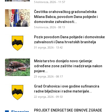
5 kolovoza, 2026 - 11:57
Čestitka orahovačkog gradonačelnika
Milana Babca, povodom Dana pobjede i
domovinske zahvalnosti...
5 kolovoza, 2026 - 08:13
Poziv povodom Dana pobjede i domovinske
zahvalnosti i Dana hrvatskih branitelja
31 srpnja, 2026 - 13:42
Ministarstvo donijelo novo rješenje:
određene zone zaštite i nadziranja nakon
pojave...
23 srpnja, 2026 - 08:17
Grad Orahovica i ove godine sufinancira
radne bilježnice i radne materijale...
22 srpnja, 2026 - 09:53
PROJEKT ENERGETSKE OBNOVE ZGRADE