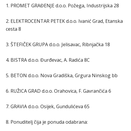
1. PROMET GRAĐENJE d.o.o. Požega, Industrijska 28
2. ELEKTROCENTAR PETEK d.o.o. Ivanić Grad, Etanska
cesta 8
3. ŠTEFIČEK GRUPA d.o.o. Jelisavac, Ribnjačka 18
4. BISTRA d.o.o. Đurđevac, A. Radića 8C
5. BETON d.o.o. Nova Gradiška, Grgura Ninskog bb
6. RUŽICA GRAD d.o.o. Orahovica, F. Gavrančića 6
7. GRAVIA d.o.o. Osijek, Gundulićeva 65
8. Ponuditelj čija je ponuda odabrana: