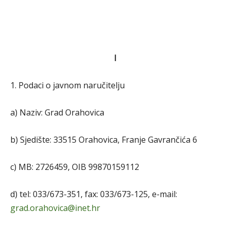
I
1. Podaci o javnom naručitelju
a) Naziv: Grad Orahovica
b) Sjedište: 33515 Orahovica, Franje Gavrančića 6
c) MB: 2726459, OIB 99870159112
d) tel: 033/673-351, fax: 033/673-125, e-mail:
grad.orahovica@inet.hr