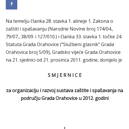
Na temelju članka 28. stavka 1. alineje 1. Zakona o
zaštiti i spašavanju (Narodne Novine broj 174/04.,
79/07., 38/09. i 127/010.) i članka 33. stavka 1. točke 24.
Statuta Grada Orahovice (“Službeni glasnik” Grada
Orahovica broj 5/09), Gradsko vijeće Grada Orahovice
na 21. sjednici od 21. prosinca 2011. godine, donijelo je
S M J E R N I C E
za organizaciju i razvoj sustava zaštite i spašavanja na
području Grada Orahovice u 2012. godini
I