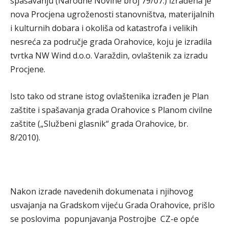
spašavanju (Narodne Novine broj 79/07.) izrađena je
nova Procjena ugroženosti stanovništva, materijalnih
i kulturnih dobara i okoliša od katastrofa i velikih
nesreća za područje grada Orahovice, koju je izradila
tvrtka NW Wind d.o.o. Varaždin, ovlaštenik za izradu
Procjene.
Isto tako od strane istog ovlaštenika izrađen je Plan
zaštite i spašavanja grada Orahovice s Planom civilne
zaštite („Službeni glasnik“ grada Orahovice, br.
8/2010).
Nakon izrade navedenih dokumenata i njihovog
usvajanja na Gradskom vijeću Grada Orahovice, prišlo
se poslovima popunjavanja Postrojbe CZ-e opće