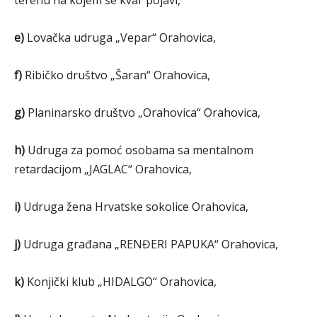
terenu na kojem se kvar pojavi,
e)
Lovačka udruga „Vepar“ Orahovica,
f)
Ribičko društvo „Šaran“ Orahovica,
g)
Planinarsko društvo „Orahovica“ Orahovica,
h)
Udruga za pomoć osobama sa mentalnom
retardacijom „JAGLAC“ Orahovica,
i)
Udruga žena Hrvatske sokolice Orahovica,
j)
Udruga građana „RENĐERI PAPUKA“ Orahovica,
k)
Konjički klub „HIDALGO“ Orahovica,