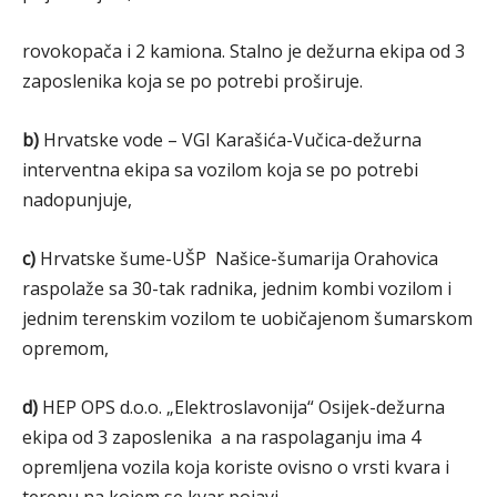
rovokopača i 2 kamiona. Stalno je dežurna ekipa od 3
zaposlenika koja se po potrebi proširuje.
b)
Hrvatske vode – VGI Karašića-Vučica-dežurna
interventna ekipa sa vozilom koja se po potrebi
nadopunjuje,
c)
Hrvatske šume-UŠP Našice-šumarija Orahovica
raspolaže sa 30-tak radnika, jednim kombi vozilom i
jednim terenskim vozilom te uobičajenom šumarskom
opremom,
d)
HEP OPS d.o.o. „Elektroslavonija“ Osijek-dežurna
ekipa od 3 zaposlenika a na raspolaganju ima 4
opremljena vozila koja koriste ovisno o vrsti kvara i