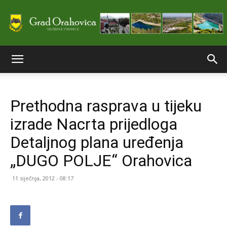
Službene
Prethodna rasprava u tijeku
stranice
izrade Nacrta prijedloga
Detaljnog plana uređenja
Grada
„DUGO POLJE“ Orahovica
11 siječnja, 2012 - 08:17
Orahovice