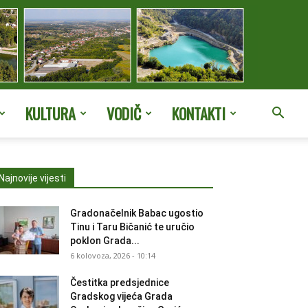
KULTURA
VODIČ
KONTAKTI
Najnovije vijesti
Gradonačelnik Babac ugostio
Tinu i Taru Bičanić te uručio
poklon Grada...
6 kolovoza, 2026 - 10:14
Čestitka predsjednice
Gradskog vijeća Grada