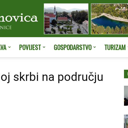
AVA
POVIJEST
GOSPODARSTVO
TURIZAM
Službene
oj skrbi na području
stranice