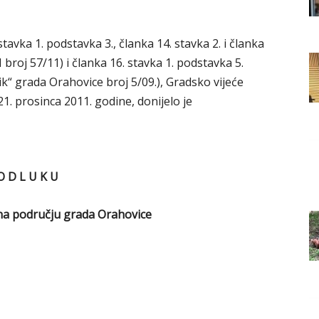
Grada
stavka 1. podstavka 3., članka 14. stavka 2. i članka
N broj 57/11) i članka 16. stavka 1. podstavka 5.
k“ grada Orahovice broj 5/09.), Gradsko vijeće
Orahovice
1. prosinca 2011. godine, donijelo je
O D L U K U
i na području grada Orahovice