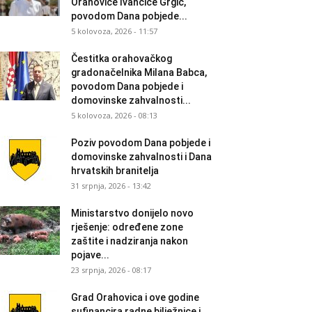
Orahovice Ivančice Grgić,
povodom Dana pobjede...
5 kolovoza, 2026 - 11:57
Čestitka orahovačkog
gradonačelnika Milana Babca,
povodom Dana pobjede i
domovinske zahvalnosti...
5 kolovoza, 2026 - 08:13
Poziv povodom Dana pobjede i
domovinske zahvalnosti i Dana
hrvatskih branitelja
31 srpnja, 2026 - 13:42
Ministarstvo donijelo novo
rješenje: određene zone
zaštite i nadziranja nakon
pojave...
23 srpnja, 2026 - 08:17
Grad Orahovica i ove godine
sufinancira radne bilježnice i