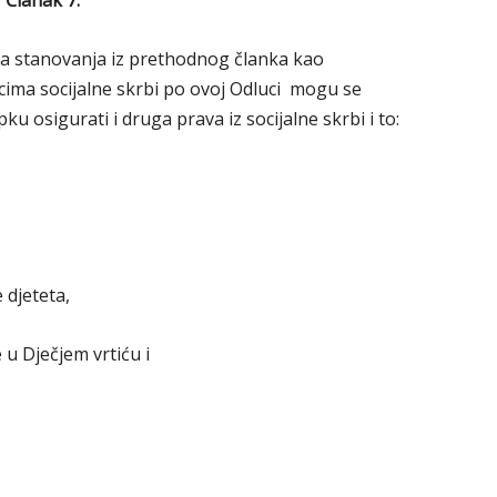
Članak 7.
va stanovanja iz prethodnog članka kao
icima socijalne skrbi po ovoj Odluci mogu se
osigurati i druga prava iz socijalne skrbi i to:
djeteta,
u Dječjem vrtiću i