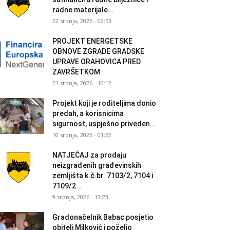
radne materijale...
22 srpnja, 2026 - 09:53
PROJEKT ENERGETSKE
OBNOVE ZGRADE GRADSKE
UPRAVE ORAHOVICA PRED
ZAVRŠETKOM
21 srpnja, 2026 - 10:12
Projekt koji je roditeljima donio
predah, a korisnicima
sigurnost, uspješno priveden...
10 srpnja, 2026 - 01:22
NATJEČAJ za prodaju
neizgrađenih građevinskih
zemljišta k.č.br. 7103/2, 7104 i
7109/2...
9 srpnja, 2026 - 13:23
Gradonačelnik Babac posjetio
obitelj Milković i poželio