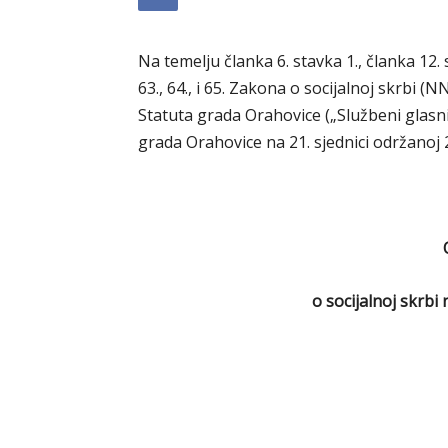
Na temelju članka 6. stavka 1., članka 12. 
63., 64., i 65. Zakona o socijalnoj skrbi (N
Statuta grada Orahovice („Službeni glasni
grada Orahovice na 21. sjednici održanoj 2
o socijalnoj skrb