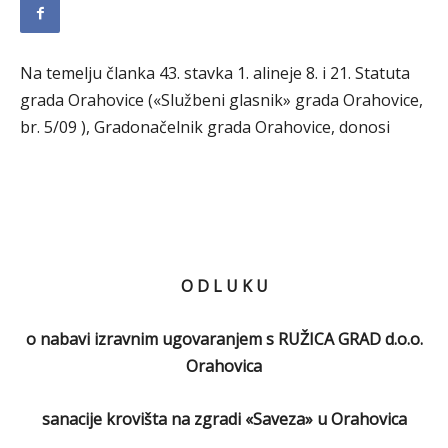
Na temelju članka 43. stavka 1. alineje 8. i 21. Statuta
grada Orahovice («Službeni glasnik» grada Orahovice,
br. 5/09 ), Gradonačelnik grada Orahovice, donosi
O D L U K U
o nabavi izravnim ugovaranjem s RUŽICA GRAD d.o.o.
Orahovica
sanacije krovišta na zgradi «Saveza» u Orahovica