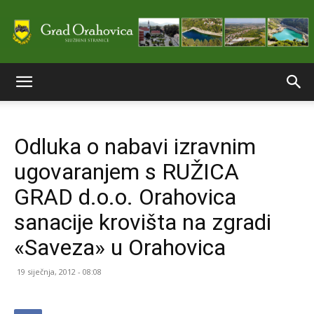
Službene
Odluka o nabavi izravnim
stranice
ugovaranjem s RUŽICA
GRAD d.o.o. Orahovica
Grada
sanacije krovišta na zgradi
«Saveza» u Orahovica
Orahovice
19 siječnja, 2012 - 08:08