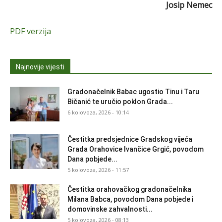
Josip Nemec
PDF verzija
Najnovije vijesti
Gradonačelnik Babac ugostio Tinu i Taru
Bičanić te uručio poklon Grada...
6 kolovoza, 2026 - 10:14
Čestitka predsjednice Gradskog vijeća
Grada Orahovice Ivančice Grgić, povodom
Dana pobjede...
5 kolovoza, 2026 - 11:57
Čestitka orahovačkog gradonačelnika
Milana Babca, povodom Dana pobjede i
domovinske zahvalnosti...
5 kolovoza, 2026 - 08:13