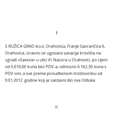
I
S RUŽICA GRAD d.o.o. Orahovica, Franje Gavrančića 6,
Orahovica, izravno se ugovara sanacija krovišta na
zgradi «Saveza» u ulici Vl. Nazora u Orahovici, po cijeni
od 5.010,00 kuna bez PDV-a, odnosno 6.162,30 kuna s
PDV-om, a sve prema ponudbenom troškovniku od
9.01.2012. godine koji je sastavni dio ove Odluke.
II