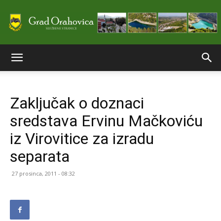
Službene
Zaključak o doznaci
stranice
sredstava Ervinu Mačkoviću
iz Virovitice za izradu
Grada
separata
27 prosinca, 2011 - 08:32
Orahovice