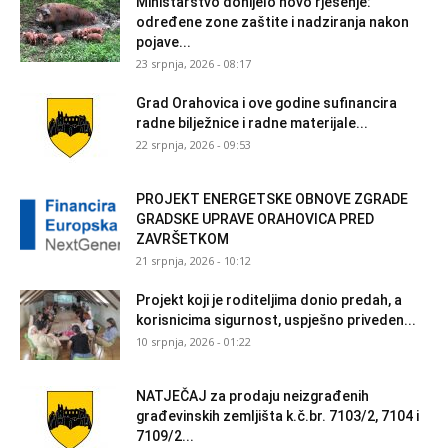
Ministarstvo donijelo novo rješenje:
određene zone zaštite i nadziranja nakon
pojave...
23 srpnja, 2026 - 08:17
Grad Orahovica i ove godine sufinancira
radne bilježnice i radne materijale...
22 srpnja, 2026 - 09:53
PROJEKT ENERGETSKE OBNOVE ZGRADE
GRADSKE UPRAVE ORAHOVICA PRED
ZAVRŠETKOM
21 srpnja, 2026 - 10:12
Projekt koji je roditeljima donio predah, a
korisnicima sigurnost, uspješno priveden...
10 srpnja, 2026 - 01:22
NATJEČAJ za prodaju neizgrađenih
građevinskih zemljišta k.č.br. 7103/2, 7104 i
7109/2...