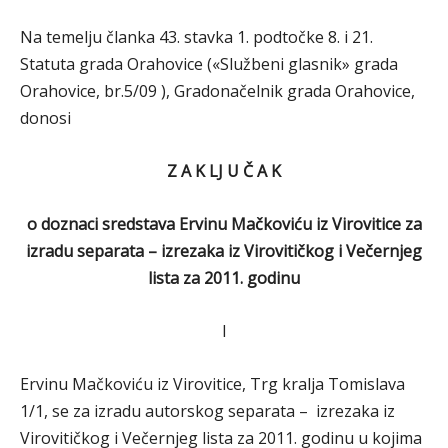
Na temelju članka 43. stavka 1. podtočke 8. i 21.
Statuta grada Orahovice («Službeni glasnik» grada
Orahovice, br.5/09 ), Gradonačelnik grada Orahovice,
donosi
Z A K LJ U Č A K
o doznaci sredstava Ervinu Mačkoviću iz Virovitice za
izradu separata – izrezaka iz Virovitičkog i Večernjeg
lista za 2011. godinu
I
Ervinu Mačkoviću iz Virovitice, Trg kralja Tomislava
1/1, se za izradu autorskog separata – izrezaka iz
Virovitičkog i Večernjeg lista za 2011. godinu u kojima