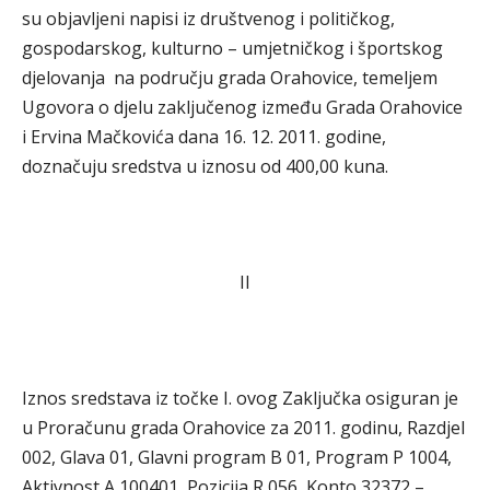
su objavljeni napisi iz društvenog i političkog,
gospodarskog, kulturno – umjetničkog i športskog
djelovanja na području grada Orahovice, temeljem
Ugovora o djelu zaključenog između Grada Orahovice
i Ervina Mačkovića dana 16. 12. 2011. godine,
doznačuju sredstva u iznosu od 400,00 kuna.
II
Iznos sredstava iz točke I. ovog Zaključka osiguran je
u Proračunu grada Orahovice za 2011. godinu, Razdjel
002, Glava 01, Glavni program B 01, Program P 1004,
Aktivnost A 100401, Pozicija R 056, Konto 32372 –