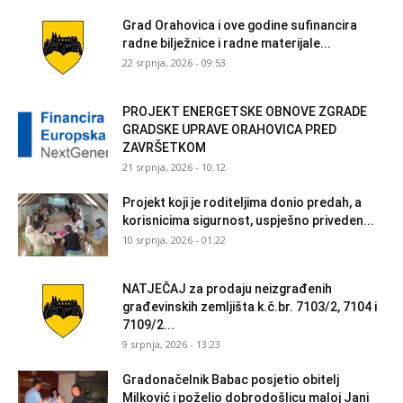
Grad Orahovica i ove godine sufinancira
radne bilježnice i radne materijale...
22 srpnja, 2026 - 09:53
PROJEKT ENERGETSKE OBNOVE ZGRADE
GRADSKE UPRAVE ORAHOVICA PRED
ZAVRŠETKOM
21 srpnja, 2026 - 10:12
Projekt koji je roditeljima donio predah, a
korisnicima sigurnost, uspješno priveden...
10 srpnja, 2026 - 01:22
NATJEČAJ za prodaju neizgrađenih
građevinskih zemljišta k.č.br. 7103/2, 7104 i
7109/2...
9 srpnja, 2026 - 13:23
Gradonačelnik Babac posjetio obitelj
Milković i poželio dobrodošlicu maloj Jani