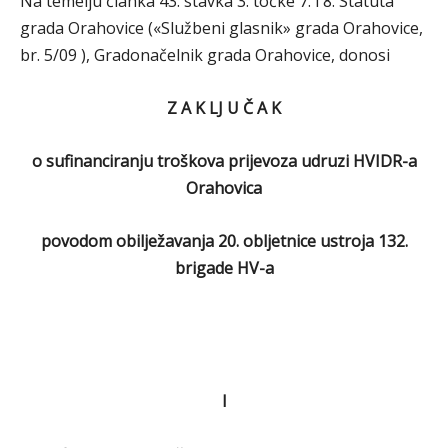
Na temelju članka 43. stavka 3. točke 7. i 8. Statuta
grada Orahovice («Službeni glasnik» grada Orahovice,
br. 5/09 ), Gradonačelnik grada Orahovice, donosi
Z A K LJ U Č A K
o sufinanciranju troškova prijevoza udruzi HVIDR-a
Orahovica
povodom obilježavanja 20. obljetnice ustroja 132.
brigade HV-a
I