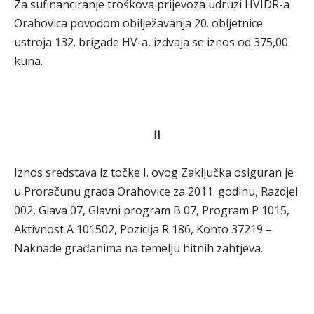
Za sufinanciranje troškova prijevoza udruzi HVIDR-a
Orahovica povodom obilježavanja 20. obljetnice
ustroja 132. brigade HV-a, izdvaja se iznos od 375,00
kuna.
II
Iznos sredstava iz točke I. ovog Zaključka osiguran je
u Proračunu grada Orahovice za 2011. godinu, Razdjel
002, Glava 07, Glavni program B 07, Program P 1015,
Aktivnost A 101502, Pozicija R 186, Konto 37219 –
Naknade građanima na temelju hitnih zahtjeva.