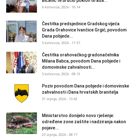
Bičanić te uručio poklon Grada...
6 kolovoza, 2026 - 10:14
Čestitka predsjednice Gradskog vijeća
Grada Orahovice Ivančice Grgić, povodom
Dana pobjede...
5 kolovoza, 2026 - 11:57
Čestitka orahovačkog gradonačelnika
Milana Babca, povodom Dana pobjede i
domovinske zahvalnosti...
5 kolovoza, 2026 - 08:13
Poziv povodom Dana pobjede i domovinske
zahvalnosti i Dana hrvatskih branitelja
31 srpnja, 2026 - 13:42
Ministarstvo donijelo novo rješenje:
određene zone zaštite i nadziranja nakon
pojave...
23 srpnja, 2026 - 08:17