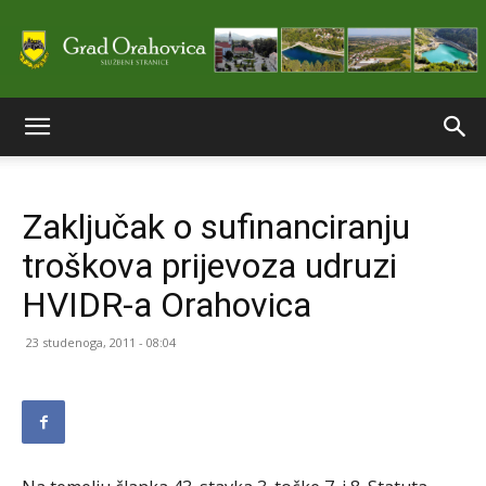
Službene
Zaključak o sufinanciranju
stranice
troškova prijevoza udruzi
HVIDR-a Orahovica
Grada
23 studenoga, 2011 - 08:04
Orahovice