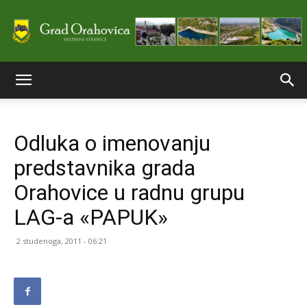
Službene
Odluka o imenovanju
stranice
predstavnika grada
Orahovice u radnu grupu
Grada
LAG-a «PAPUK»
2 studenoga, 2011 - 06:21
Orahovice