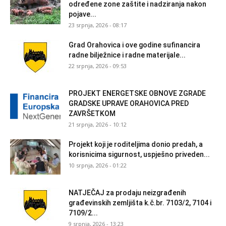
određene zone zaštite i nadziranja nakon
pojave...
23 srpnja, 2026 - 08:17
Grad Orahovica i ove godine sufinancira
radne bilježnice i radne materijale...
22 srpnja, 2026 - 09:53
PROJEKT ENERGETSKE OBNOVE ZGRADE
GRADSKE UPRAVE ORAHOVICA PRED
ZAVRŠETKOM
21 srpnja, 2026 - 10:12
Projekt koji je roditeljima donio predah, a
korisnicima sigurnost, uspješno priveden...
10 srpnja, 2026 - 01:22
NATJEČAJ za prodaju neizgrađenih
građevinskih zemljišta k.č.br. 7103/2, 7104 i
7109/2...
9 srpnja, 2026 - 13:23