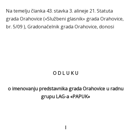
Na temelju članka 43. stavka 3. alineje 21. Statuta
grada Orahovice («Službeni glasnik» grada Orahovice,
br. 5/09 ), Gradonačelnik grada Orahovice, donosi
O D L U K U
o imenovanju predstavnika grada Orahovice u radnu
grupu LAG-a «PAPUK»
I