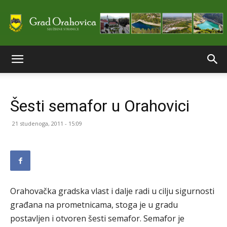
Službene
Šesti semafor u Orahovici
stranice
21 studenoga, 2011 - 15:09
Grada
Orahovačka gradska vlast i dalje radi u cilju sigurnosti
Orahovice
građana na prometnicama, stoga je u gradu
postavljen i otvoren šesti semafor. Semafor je