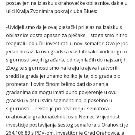
postavljen na izlasku s orahovačke obilaznice, dakle u
ulici Kralja Zvonimira pokraj cluba Blues:
-Uvidjeli smo da je ovaj pješački prijelaz na izalsku s
obilaznice dosta opasan za pješake stoga smo hitno
reagirali i odlučili investirati u novi semafor. Ovo je još
jedan dokaz da ova gradska vlast itekako vodi brigu o
sigurnosti svojih građana, od najmlađih do najstarijih.
Zbog te sigurnosti smo na kraju krajeva i zatvorili
središte grada jer znamo koliko je taj dio grada bio
prometan. I ovim činom želimo dati do znanja
građanima da mogu imati puno povjerenje u ovu
gradsku vlast u svim segmentima, a posebno u
sigurnosti. – rekao je pri otvorenju semafora
orahovački gradonačelnik Josip Nemec. Vrijednost
investicije postavljanja šestog semafora u Orahovici je
264,106,83 s PDV-om, investitor je Grad Orahovica, a