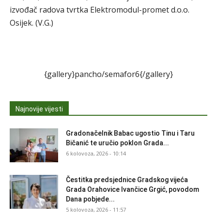
izvođač radova tvrtka Elektromodul-promet d.o.o.
Osijek. (V.G.)
{gallery}pancho/semafor6{/gallery}
Najnovije vijesti
Gradonačelnik Babac ugostio Tinu i Taru
Bičanić te uručio poklon Grada...
6 kolovoza, 2026 - 10:14
Čestitka predsjednice Gradskog vijeća
Grada Orahovice Ivančice Grgić, povodom
Dana pobjede...
5 kolovoza, 2026 - 11:57