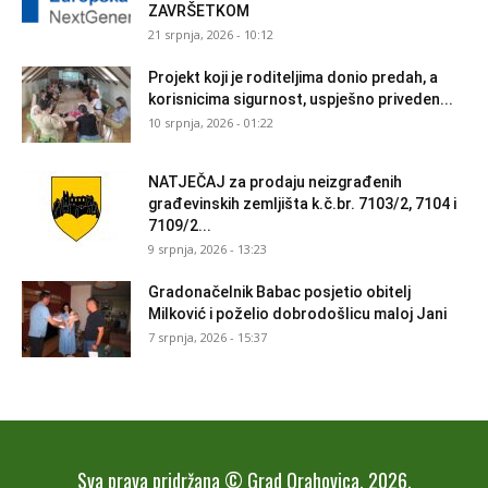
ZAVRŠETKOM
21 srpnja, 2026 - 10:12
Projekt koji je roditeljima donio predah, a
korisnicima sigurnost, uspješno priveden...
10 srpnja, 2026 - 01:22
NATJEČAJ za prodaju neizgrađenih
građevinskih zemljišta k.č.br. 7103/2, 7104 i
7109/2...
9 srpnja, 2026 - 13:23
Gradonačelnik Babac posjetio obitelj
Milković i poželio dobrodošlicu maloj Jani
7 srpnja, 2026 - 15:37
Sva prava pridržana © Grad Orahovica, 2026.