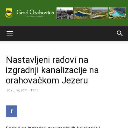
Službene
Nastavljeni radovi na
stranice
izgradnji kanalizacije na
orahovačkom Jezeru
Grada
20 rujna, 2011 - 11:15
Orahovice