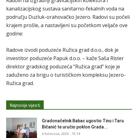
Radovi na izgradnji gravitacijskih kolektora i
kanalizacijskog sustava sanitarno-fekalnih voda na
području Duzluk-orahovačko Jezero. Radovi su počeli
krajem prošle, a nastavljeni su početkom veljače ove
godine:
Radove izvodi poduzeće Ružica grad d.o.o., dok je
investitor poduzeće Papuk d.o.o. – kaže Saša Rister
direktor gradskog poduzeća ”Ružica grad” koje je
zaduženo za brigu o turističkom kompleksu Jezero-
Ružica grad.
Najnovije vijesti
Gradonačelnik Babac ugostio Tinu i Taru
Bičanić te uručio poklon Grada...
6 kolovoza, 2026 - 10:14