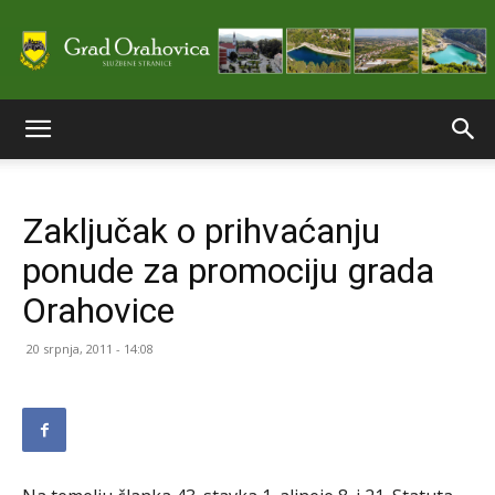
Službene
Zaključak o prihvaćanju
stranice
ponude za promociju grada
Orahovice
Grada
20 srpnja, 2011 - 14:08
Orahovice