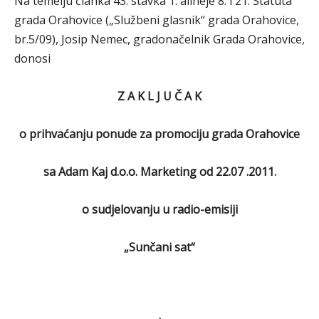
Na temelju članka 43. stavka 1. alineje 8. i 21. Statuta
grada Orahovice („Službeni glasnik“ grada Orahovice,
br.5/09), Josip Nemec, gradonačelnik Grada Orahovice,
donosi
Z A K L J U Č A K
o prihvaćanju ponude za promociju grada Orahovice
sa Adam Kaj d.o.o. Marketing od 22.07 .2011.
o sudjelovanju u radio-emisiji
„Sunčani sat“