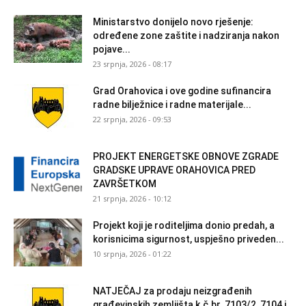
Ministarstvo donijelo novo rješenje:
određene zone zaštite i nadziranja nakon
pojave...
23 srpnja, 2026 - 08:17
Grad Orahovica i ove godine sufinancira
radne bilježnice i radne materijale...
22 srpnja, 2026 - 09:53
PROJEKT ENERGETSKE OBNOVE ZGRADE
GRADSKE UPRAVE ORAHOVICA PRED
ZAVRŠETKOM
21 srpnja, 2026 - 10:12
Projekt koji je roditeljima donio predah, a
korisnicima sigurnost, uspješno priveden...
10 srpnja, 2026 - 01:22
NATJEČAJ za prodaju neizgrađenih
građevinskih zemljišta k.č.br. 7103/2, 7104 i