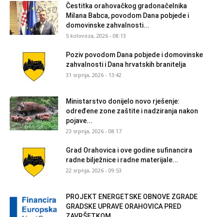
Čestitka orahovačkog gradonačelnika
Milana Babca, povodom Dana pobjede i
domovinske zahvalnosti...
5 kolovoza, 2026 - 08:13
Poziv povodom Dana pobjede i domovinske
zahvalnosti i Dana hrvatskih branitelja
31 srpnja, 2026 - 13:42
Ministarstvo donijelo novo rješenje:
određene zone zaštite i nadziranja nakon
pojave...
23 srpnja, 2026 - 08:17
Grad Orahovica i ove godine sufinancira
radne bilježnice i radne materijale...
22 srpnja, 2026 - 09:53
PROJEKT ENERGETSKE OBNOVE ZGRADE
GRADSKE UPRAVE ORAHOVICA PRED
ZAVRŠETKOM