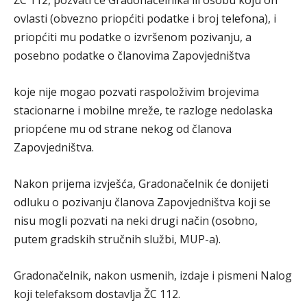
ŽC 112, pozvati će Gradonačelnika ili osobu koju on
ovlasti (obvezno priopćiti podatke i broj telefona), i
priopćiti mu podatke o izvršenom pozivanju, a
posebno podatke o članovima Zapovjedništva
koje nije mogao pozvati raspoloživim brojevima
stacionarne i mobilne mreže, te razloge nedolaska
priopćene mu od strane nekog od članova
Zapovjedništva.
Nakon prijema izvješća, Gradonačelnik će donijeti
odluku o pozivanju članova Zapovjedništva koji se
nisu mogli pozvati na neki drugi način (osobno,
putem gradskih stručnih službi, MUP-a).
Gradonačelnik, nakon usmenih, izdaje i pismeni Nalog
koji telefaksom dostavlja ŽC 112.