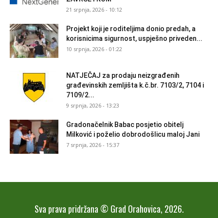
21 srpnja, 2026 - 10:12
Projekt koji je roditeljima donio predah, a
korisnicima sigurnost, uspješno priveden...
10 srpnja, 2026 - 01:22
NATJEČAJ za prodaju neizgrađenih
građevinskih zemljišta k.č.br. 7103/2, 7104 i
7109/2...
9 srpnja, 2026 - 13:23
Gradonačelnik Babac posjetio obitelj
Milković i poželio dobrodošlicu maloj Jani
7 srpnja, 2026 - 15:37
Sva prava pridržana © Grad Orahovica, 2026.