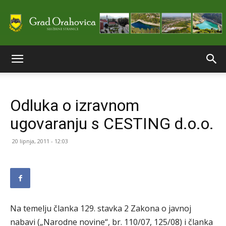
Službene
Odluka o izravnom
stranice
ugovaranju s CESTING d.o.o.
20 lipnja, 2011 - 12:03
Grada
Orahovice
Na temelju članka 129. stavka 2 Zakona o javnoj
nabavi („Narodne novine“, br. 110/07, 125/08) i članka