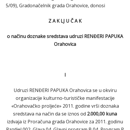
5/09), Gradonačelnik grada Orahovice, donosi
Z A K LJ U Č A K
o načinu doznake sredstava udruzi RENĐERI PAPUKA
Orahovica
I
Udruzi RENĐERI PAPUKA Orahovica se u okviru
organizacije kulturno-turističke manifestacije
«Orahovačko proljeće» 2011. godine vrši doznaka
sredstava na način da se iznos od
2.000,00 kuna
izdvaja iz Proračuna grada Orahovice za 2011. godinu
Razdjel 002, Glava 04, Glavni program B 04, Program P