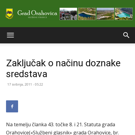
Službene
Zaključak o načinu doznake
stranice
sredstava
17 svibnja, 2011 - 05:22
Grada
Orahovice
Na temelju članka 43. točke 8. i 21. Statuta grada
Orahovice(«Službeni glasnik» grada Orahovice, br.