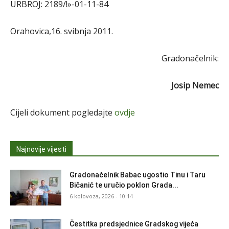
URBROJ: 2189/!»-01-11-84
Orahovica,16. svibnja 2011.
Gradonačelnik:
Josip Nemec
Cijeli dokument pogledajte
ovdje
Najnovije vijesti
Gradonačelnik Babac ugostio Tinu i Taru
Bičanić te uručio poklon Grada...
6 kolovoza, 2026 - 10:14
Čestitka predsjednice Gradskog vijeća