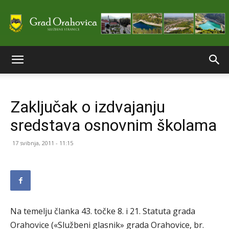
Službene
Zaključak o izdvajanju
stranice
sredstava osnovnim školama
17 svibnja, 2011 - 11:15
Grada
Orahovice
Na temelju članka 43. točke 8. i 21. Statuta grada
Orahovice («Službeni glasnik» grada Orahovice, br.