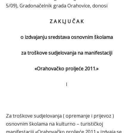
5/09), Gradonačelnik grada Orahovice, donosi
Z A K LJ U Č A K
o izdvajanju sredstava osnovnim školama
za troškove sudjelovanja na manifestaciji
«Orahovačko proljeće 2011.»
I
Za troškove sudjelovanja ( opremanje i prijevoz )
osnovnim školama na kulturno – turističkoj
manifestaciji «Orahovačko proljeće 2011.» izdvaja se