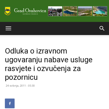
Službene
Odluka o izravnom
stranice
ugovaranju nabave usluge
rasvjete i ozvučenja za
Grada
pozornicu
24 svibnja, 2011 - 05:30
Orahovice