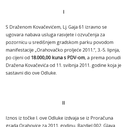
I
S Draženom Kovačevićem, Lj. Gaja 61 izravno se
ugovara nabava usluga rasvjete i ozvučenja za
pozornicu u središnjem gradskom parku povodom
manifestacije „Orahovačko proljeće 2011.“, 3.-5. lipnja,
po cijeni od
18.000,00 kuna s PDV-om
, a prema ponudi
Dražena Kovačevića od 11. svibnja 2011. godine koja je
sastavni dio ove Odluke.
II
Iznos iz točke I. ove Odluke izdvaja se iz Proračuna
grada Orahovice za 2011. godinu, Razdjel 002, Glava