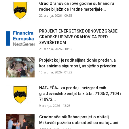
Grad Orahovica i ove godine sufinancira
radne bilježnice i radne materijale...
22 srpnja, 2026 - 09:53
PROJEKT ENERGETSKE OBNOVE ZGRADE
GRADSKE UPRAVE ORAHOVICA PRED
ZAVRŠETKOM
21 srpnja, 2026 - 10:12
Projekt koji je roditeljima donio predah, a
korisnicima sigurnost, uspješno priveden...
10 srpnja, 2026 - 01:22
NATJEČAJ za prodaju neizgrađenih
građevinskih zemljišta k.č.br. 7103/2, 7104 i
7109/2...
9 srpnja, 2026 - 13:23
Gradonačelnik Babac posjetio obitelj
Milković i poželio dobrodošlicu maloj Jani
7 srpnja, 2026 - 15:37