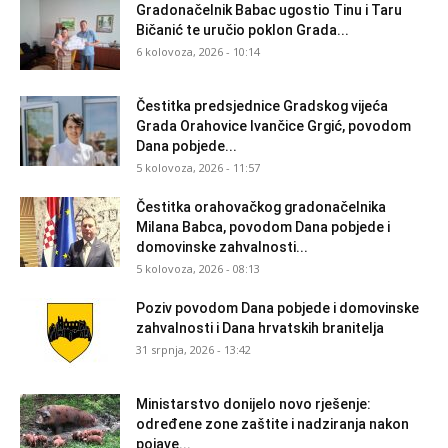
Gradonačelnik Babac ugostio Tinu i Taru
Bičanić te uručio poklon Grada...
6 kolovoza, 2026 - 10:14
Čestitka predsjednice Gradskog vijeća
Grada Orahovice Ivančice Grgić, povodom
Dana pobjede...
5 kolovoza, 2026 - 11:57
Čestitka orahovačkog gradonačelnika
Milana Babca, povodom Dana pobjede i
domovinske zahvalnosti...
5 kolovoza, 2026 - 08:13
Poziv povodom Dana pobjede i domovinske
zahvalnosti i Dana hrvatskih branitelja
31 srpnja, 2026 - 13:42
Ministarstvo donijelo novo rješenje:
određene zone zaštite i nadziranja nakon
pojave...