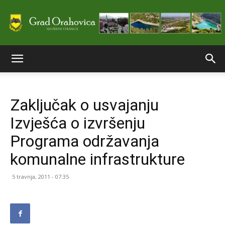
Službene
Zaključak o usvajanju
stranice
Izvješća o izvršenju
Programa održavanja
Grada
komunalne infrastrukture
5 travnja, 2011 - 07:35
Orahovice