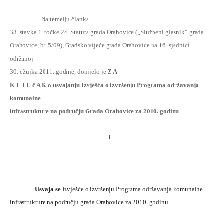
Na temelju članka
33. stavka 1. točke 24. Statuta grada Orahovice („Službeni glasnik“ grada
Orahovice, br. 5/09), Gradsko vijeće grada Orahovice na 16. sjednici
održanoj
30. ožujka 2011. godine, donijelo je
Z A
K L J U č A K o usvajanju Izvješća o izvršenju Programa održavanja
komunalne
infrastrukture na području Grada Orahovice za 2010. godinu
I
Usvaja se
Izvješće o izvršenju Programa održavanja komunalne
infrastrukture na području grada Orahovice za 2010. godinu.