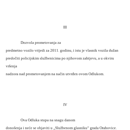
III
Dozvola prometovanja za
predmetno vozilo vrijedi za 2011. godinu, i istu je vlasnik vozila dužan
predočiti policijskim službenicima po njihovom zahtjevu, a u okviru
vršenja
nadzora nad prometovanjem na način utvrđen ovom Odlukom.
IV
Ova Odluka stupa na snagu danom
donošenja i neće se objaviti u „Službenom glasniku“ grada Orahovice.