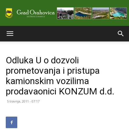
Službene
Odluka U o dozvoli
stranice
prometovanja i pristupa
kamionskim vozilima
Grada
prodavaonici KONZUM d.d.
5 travnja, 2011 - 07:17
Orahovice