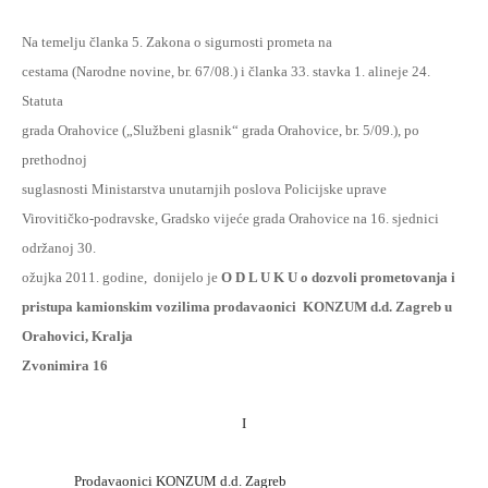
Na temelju članka 5. Zakona o sigurnosti prometa na
cestama (Narodne novine, br. 67/08.) i članka 33. stavka 1. alineje 24.
Statuta
grada Orahovice („Službeni glasnik“ grada Orahovice, br. 5/09.), po
prethodnoj
suglasnosti Ministarstva unutarnjih poslova Policijske uprave
Virovitičko-podravske, Gradsko vijeće grada Orahovice na 16. sjednici
održanoj 30.
ožujka 2011. godine,
donijelo je
O D L U K U o dozvoli prometovanja i
pristupa kamionskim vozilima prodavaonici
KONZUM d.d. Zagreb u
Orahovici, Kralja
Zvonimira 16
I
Prodavaonici KONZUM d.d. Zagreb